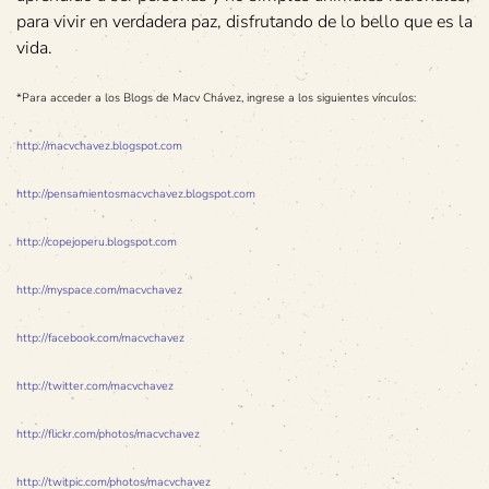
para vivir en verdadera paz, disfrutando de lo bello que es la
vida.
*Para acceder a los Blogs de Macv Chávez, ingrese a los siguientes vínculos:
http://macvchavez.blogspot.com
http://pensamientosmacvchavez.blogspot.com
http://copejoperu.blogspot.com
http://myspace.com/macvchavez
http://facebook.com/macvchavez
http://twitter.com/macvchavez
http://flickr.com/photos/macvchavez
http://twitpic.com/photos/macvchavez