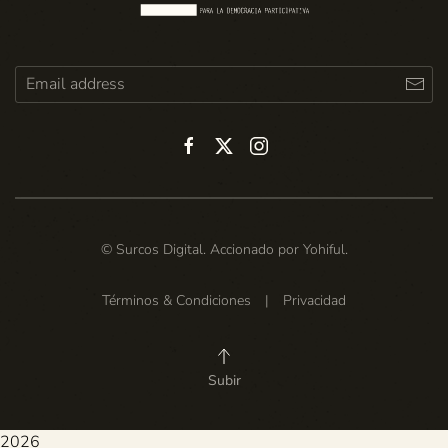
© Surcos Digital. Accionado por
Yohiful
.
Términos & Condiciones
|
Privacidad
Subir
2026