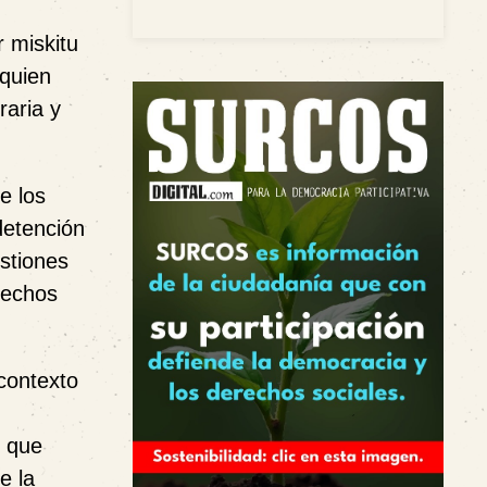
 miskitu
 quien
raria y
e los
 detención
stiones
erechos
contexto
o que
e la