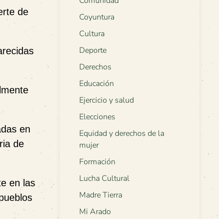
Comunidad
erte de
Coyuntura
Cultura
Deporte
arecidas
Derechos
Educación
almente
Ejercicio y salud
Elecciones
adas en
Equidad y derechos de la
ria de
mujer
Formación
Lucha Cultural
e en las
Madre Tierra
 pueblos
Mi Arado