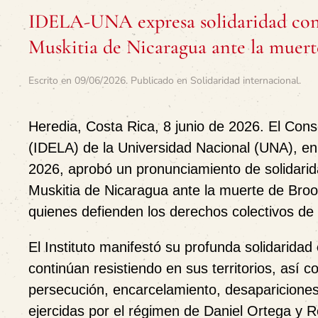
IDELA-UNA expresa solidaridad con l
Muskitia de Nicaragua ante la muert
Escrito en
09/06/2026
. Publicado en
Solidaridad internacional
.
Heredia, Costa Rica, 8 junio de 2026.
El Conse
(IDELA) de la Universidad Nacional (UNA), en 
2026, aprobó un pronunciamiento de solidarid
Muskitia de Nicaragua ante la muerte de Brook
quienes defienden los derechos colectivos de
El Instituto manifestó su profunda solidarid
continúan resistiendo en sus territorios, así 
persecución, encarcelamiento, desapariciones f
ejercidas por el régimen de Daniel Ortega y Ro