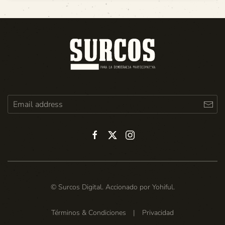
© Surcos Digital. Accionado por
Yohiful
.
Términos & Condiciones
|
Privacidad