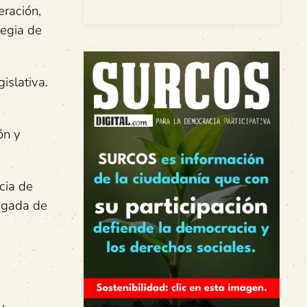
eración,
tegia de
islativa.
ón y
cia de
legada de