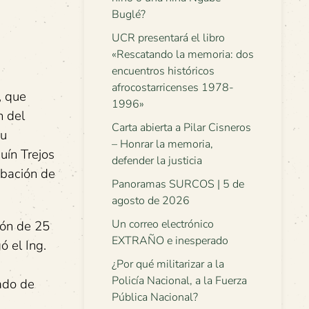
Buglé?
UCR presentará el libro
«Rescatando la memoria: dos
encuentros históricos
afrocostarricenses 1978-
, que
1996»
n del
Carta abierta a Pilar Cisneros
su
– Honrar la memoria,
uín Trejos
defender la justicia
obación de
Panoramas SURCOS | 5 de
agosto de 2026
Un correo electrónico
zón de 25
EXTRAÑO e inesperado
ó el Ing.
¿Por qué militarizar a la
Policía Nacional, a la Fuerza
ado de
Pública Nacional?