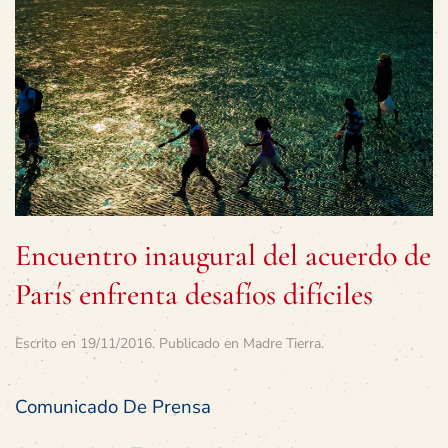
Encuentro inaugural del acuerdo de
París enfrenta desafíos difíciles
Escrito en
19/11/2016
. Publicado en
Madre Tierra
.
Comunicado De Prensa