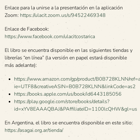
Enlace para la unirse a la presentación en la aplicación
Zoom:
https://ulacit.zoom.us/s/94522469348
Enlace de Facebook:
https://www.facebook.com/ulacitcostarica
El libro se encuentra disponible en las siguientes tiendas y
librerías “en línea” (la versión en papel estará disponible
más adelante):
https://www.amazon.com/gp/product/B0B728KLNN/ref=as
ie=UTF8&creativeASIN=B0B728KLNN&linkCode=as2
https://books.apple.com/us/book/id6443185056
https://play.google.com/store/books/details?
id=xYV8EAAAQBAJ&PAffiliateID=1100lcQHW&gl=us
En Argentina, el libro se encuentra disponible en este sitio:
https://asagai.org.ar/tienda/