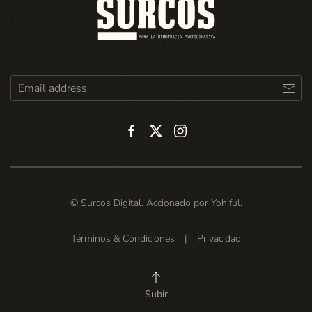
© Surcos Digital. Accionado por
Yohiful
.
Términos & Condiciones
|
Privacidad
Subir