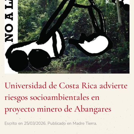
Universidad de Costa Rica advierte
riesgos socioambientales en
proyecto minero de Abangares
Escrito en
25/03/2026
. Publicado en
Madre Tierra
.