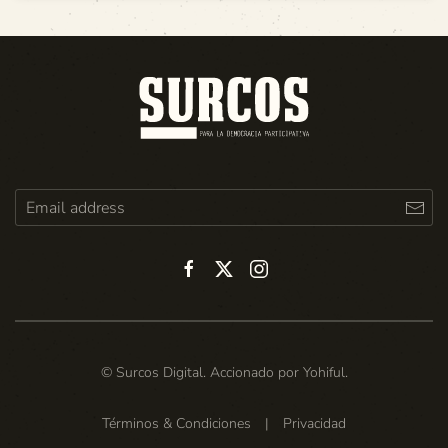
© Surcos Digital. Accionado por
Yohiful
.
Términos & Condiciones
|
Privacidad