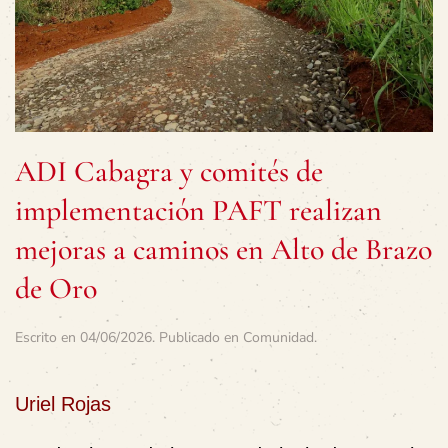
ADI Cabagra y comités de
implementación PAFT realizan
mejoras a caminos en Alto de Brazo
de Oro
Escrito en
04/06/2026
. Publicado en
Comunidad
.
Uriel Rojas