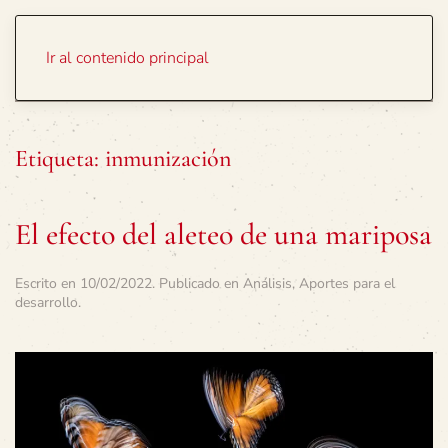
Portada
Temas
Ir al contenido principal
Etiqueta:
inmunización
El efecto del aleteo de una mariposa
Escrito en
10/02/2022
. Publicado en
Análisis
,
Aportes para el
desarrollo
.