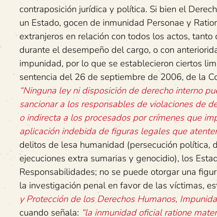
contraposición jurídica y política. Si bien el Dere
un Estado, gocen de inmunidad Personae y Ratione 
extranjeros en relación con todos los actos, tanto
durante el desempeño del cargo, o con anteriori
impunidad, por lo que se establecieron ciertos lim
sentencia del 26 de septiembre de 2006, de la 
“Ninguna ley ni disposición de derecho interno pu
sancionar a los responsables de violaciones de 
o indirecta a los procesados por crímenes que im
aplicación indebida de figuras legales que atenten
delitos de lesa humanidad (persecución política,
ejecuciones extra sumarias y genocidio), los Estad
Responsabilidades; no se puede otorgar una figu
la investigación penal en favor de las víctimas, e
y Protección de los Derechos Humanos, Impunid
cuando señala:
“la inmunidad oficial ratione mat