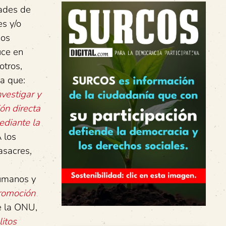
dades de
es y/o
dos
uce en
otros,
a que:
vestigar y
ón directa
ediante la
A los
asacres,
humanos y
romoción
 la ONU,
itos