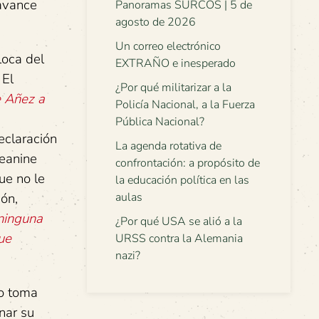
 avance
Panoramas SURCOS | 5 de
agosto de 2026
Un correo electrónico
loca del
EXTRAÑO e inesperado
 El
¿Por qué militarizar a la
e Añez a
Policía Nacional, a la Fuerza
Pública Nacional?
eclaración
La agenda rotativa de
Jeanine
confrontación: a propósito de
ue no le
la educación política en las
ión,
aulas
ninguna
¿Por qué USA se alió a la
ue
URSS contra la Alemania
nazi?
lo toma
nar su