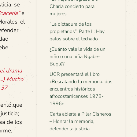
ticia, se
Charla concierto para
“cacería”
e
mujeres
orales; el
“La dictadura de los
defender
propietarios”. Parte II: Hay
idad
gatos sobre el techado
debe
¿Cuánto vale la vida de un
niño o una niña Ngäbe-
Buglé?
 el drama
UCR presentará el libro
 (…) Mucho
«Rescatando la memoria: dos
 37
encuentros históricos
afrocostarricenses 1978-
1996»
entó que
usticia;
Carta abierta a Pilar Cisneros
sa de los
– Honrar la memoria,
defender la justicia
orme,