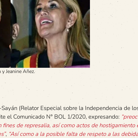
n y Jeanine Añez.
-Sayán (Relator Especial sobre la Independencia de lo
ite el Comunicado N° BOL 1/2020, expresando:
“preoc
on fines de represalia, así como actos de hostigamiento 
es”
,
“Así como a la posible falta de respeto a las debid