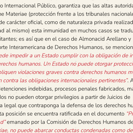
cho Internacional Público, garantiza que las altas autori
Materiae (protección frente a los tribunales nacional
 de carácter oficial, como de naturaleza privada realiza
dad al mismo) esta inmunidad en muchos casos se trad
itantes; es así que en el caso de Almonacid Arellano y 
Corte Interamericana de Derechos Humanos, se mencion
ede impedir a un Estado cumplir con la obligación de in
derechos humanos. Un Estado no puede otorgar protecci
pliquen violaciones graves contra derechos humanos m
 contra las obligaciones internacionales pertinentes”
. 
 detenciones indebidas, procesos penales fabricados, m
os no pueden otorgar privilegios a partir de Juicios de
ra legal que contraponga la defensa de los derechos 
sta posición se encuentra ratificada en el documento
“P
ad”
emanado por la Comisión de Derechos Humanos de
eriae, no puede abarcar conductas condenadas como del