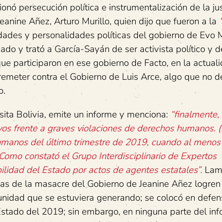
onó persecución política e instrumentalización de la jus
Jeanine Añez, Arturo Murillo, quien dijo que fueron a la
idades y personalidades políticas del gobierno de Evo M
do y trató a García-Sayán de ser activista político y 
que participaron en ese gobierno de Facto, en la actual
emeter contra el Gobierno de Luis Arce, algo que no 
o.
sita Bolivia, emite un informe y menciona:
“finalmente,
ivos frente a graves violaciones de derechos humanos.
humanos del último trimestre de 2019, cuando al menos
 Como constató el Grupo Interdisciplinario de Expertos
bilidad del Estado por actos de agentes estatales”.
Lam
s de la masacre del Gobierno de Jeanine Añez logren j
punidad que se estuviera generando; se colocó en defen
stado del 2019; sin embargo, en ninguna parte del inf