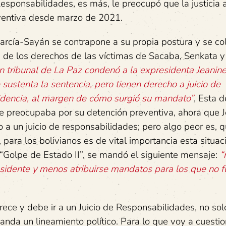
sponsabilidades, es más, le preocupó que la justicia
ventiva desde marzo de 2021.
García-Sayán se contrapone a su propia postura y se co
 de los derechos de las víctimas de Sacaba, Senkata y
n tribunal de La Paz condenó a la expresidenta Jeanin
sustenta la sentencia, pero tienen derecho a juicio de
sidencia, al margen de cómo surgió su mandato”
, Esta d
se preocupaba por su detención preventiva, ahora que 
 a un juicio de responsabilidades; pero algo peor es, q
ara los bolivianos es de vital importancia esta situac
 “Golpe de Estado II”, se mandó el siguiente mensaje:
“
idente y menos atribuirse mandatos para los que no f
ce y debe ir a un Juicio de Responsabilidades, no so
anda un lineamiento político. Para lo que voy a cuestio