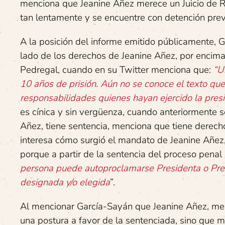
menciona que Jeanine Añez merece un Juicio de Re
tan lentamente y se encuentre con detención pre
A la posición del informe emitido públicamente, 
lado de los derechos de Jeanine Añez, por encima
Pedregal, cuando en su Twitter menciona que:
“U
10 años de prisión. Aún no se conoce el texto que 
responsabilidades quienes hayan ejercido la pre
es cínica y sin vergüenza, cuando anteriormente 
Añez, tiene sentencia, menciona que tiene derecho
interesa cómo surgió el mandato de Jeanine Añez, p
porque a partir de la sentencia del proceso penal
persona puede autoproclamarse Presidenta o Pres
designada y/o elegida
”.
Al mencionar García-Sayán que Jeanine Añez, mere
una postura a favor de la sentenciada, sino que m