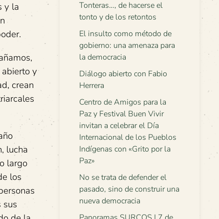
Tonteras…, de hacerse el
 y la
tonto y de los retontos
ón
poder.
El insulto como método de
gobierno: una amenaza para
pañamos,
la democracia
abierto y
Diálogo abierto con Fabio
ad, crean
Herrera
riarcales
Centro de Amigos para la
Paz y Festival Buen Vivir
invitan a celebrar el Día
 año
Internacional de los Pueblos
, lucha
Indígenas con «Grito por la
Paz»
lo largo
de los
No se trata de defender el
pasado, sino de construir una
 personas
nueva democracia
s sus
do de la
Panoramas SURCOS | 7 de