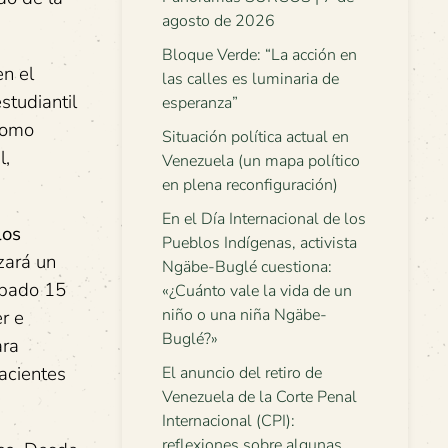
agosto de 2026
Bloque Verde: “La acción en
en el
las calles es luminaria de
studiantil
esperanza”
 como
Situación política actual en
l,
Venezuela (un mapa político
en plena reconfiguración)
En el Día Internacional de los
los
Pueblos Indígenas, activista
zará un
Ngäbe-Buglé cuestiona:
sábado 15
«¿Cuánto vale la vida de un
niño o una niña Ngäbe-
r e
Buglé?»
ara
acientes
El anuncio del retiro de
Venezuela de la Corte Penal
Internacional (CPI):
reflexiones sobre algunas