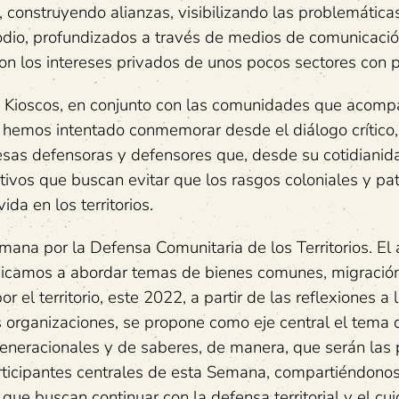
 construyendo alianzas, visibilizando las problemáticas
odio, profundizados a través de medios de comunicaci
on los intereses privados de unos pocos sectores con 
e Kioscos, en conjunto con las comunidades que acom
hemos intentado conmemorar desde el diálogo crítico, 
esas defensoras y defensores que, desde su cotidianid
tivos que buscan evitar que los rasgos coloniales y pat
ida en los territorios.
emana por la Defensa Comunitaria de los Territorios. El
edicamos a abordar temas de bienes comunes, migración
por el territorio, este 2022, a partir de las reflexiones a 
s organizaciones, se propone como eje central el tema 
eneracionales y de saberes, de manera, que serán las
rticipantes centrales de esta Semana, compartiéndono
 que buscan continuar con la defensa territorial y el cui