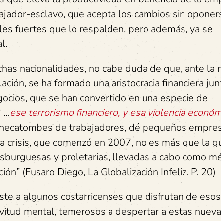
bajador-esclavo, que acepta los cambios sin oponer
cales fuertes que lo respalden, pero además, ya se
l.
as nacionalidades, no cabe duda de que, ante la 
ación, se ha formado una aristocracia financiera jun
ocios, que se han convertido en una especie de
 …
ese terrorismo financiero, y esa violencia econó
s hecatombes de trabajadores, dé pequeños empres
 crisis, que comenzó en 2007, no es más que la g
osburguesas y proletarias, llevadas a cabo como m
ón” (Fusaro Diego, La Globalización Infeliz. P. 20)
ste a algunos costarricenses que disfrutan de esos
avitud mental, temerosos a despertar a estas nuev