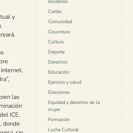
Boletines
Caribe
tual y
Comunidad
s
Coyuntura
reará.
Cultura
os
Deporte
ibre
Derechos
internet,
Educación
ra”,
Ejercicio y salud
Elecciones
bien las
Equidad y derechos de la
iminación
mujer
del ICE,
Formación
3, donde
Lucha Cultural
resa, sin