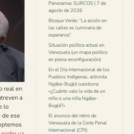
Panoramas SURCOS | 7 de
agosto de 2026
Bloque Verde: “La acción en
las calles es luminaria de
esperanza”
Situación política actual en
Venezuela (un mapa político
en plena reconfiguración)
En el Día Internacional de los
Pueblos Indígenas, activista
Ngäbe-Buglé cuestiona:
o real en
«¿Cuánto vale la vida de un
atreven a
niño o una niña Ngäbe-
Buglé?»
e lo
e de ese
El anuncio del retiro de
Venezuela de la Corte Penal
aceptemos
Internacional (CPI):
 poder ya