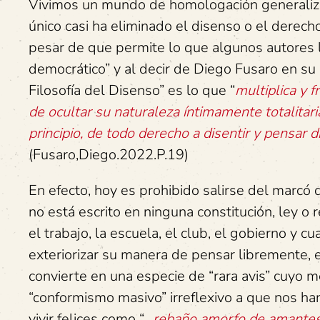
Vivimos un mundo de homologación generaliz
único casi ha eliminado el disenso o el derecho
pesar de que permite lo que algunos autores 
democrático” y al decir de Diego Fusaro en su 
Filosofía del Disenso” es lo que “
multiplica y 
de ocultar su naturaleza íntimamente totalitar
principio, de todo derecho a disentir y pensar d
(Fusaro,Diego.2022.P.19)
En efecto, hoy es prohibido salirse del marcó
no está escrito en ninguna constitución, ley o 
el trabajo, la escuela, el club, el gobierno y c
exteriorizar su manera de pensar libremente, e
convierte en una especie de “rara avis” cuyo 
“conformismo masivo” irreflexivo a que nos h
vivir felices como “…
rebaño amorfo de amantes i