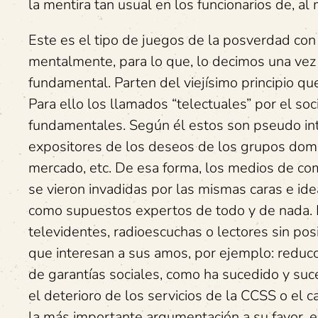
la mentira tan usual en los funcionarios de, al
Este es el tipo de juegos de la posverdad con
mentalmente, para lo que, lo decimos una vez 
fundamental. Parten del viejísimo principio qu
Para ello los llamados “telectuales” por el s
fundamentales. Según él estos son pseudo int
expositores de los deseos de los grupos domin
mercado, etc. De esa forma, los medios de com
se vieron invadidas por las mismas caras e id
como supuestos expertos de todo y de nada. 
televidentes, radioescuchas o lectores sin pos
que interesan a sus amos, por ejemplo: reducci
de garantías sociales, como ha sucedido y suc
el deterioro de los servicios de la CCSS o el 
la más importante argumentación a su favor, e