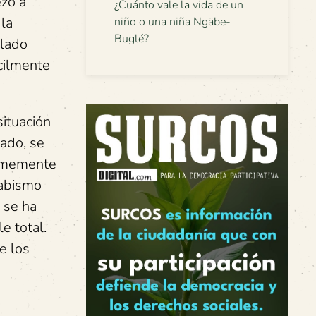
zó a
¿Cuánto vale la vida de un
 la
niño o una niña Ngäbe-
Buglé?
ulado
cilmente
ituación
lado, se
ormemente
 abismo
 se ha
e total.
e los