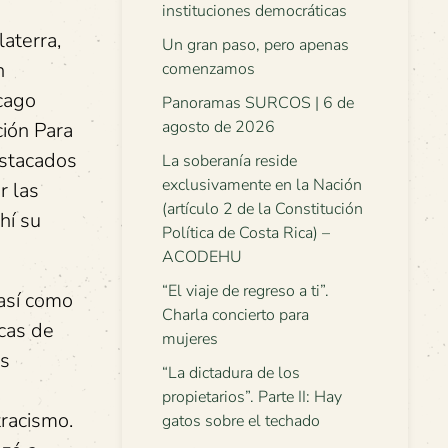
instituciones democráticas
aterra,
Un gran paso, pero apenas
n
comenzamos
cago
Panoramas SURCOS | 6 de
agosto de 2026
ción Para
estacados
La soberanía reside
exclusivamente en la Nación
r las
(artículo 2 de la Constitución
hí su
Política de Costa Rica) –
ACODEHU
“El viaje de regreso a ti”.
 así como
Charla concierto para
cas de
mujeres
as
“La dictadura de los
propietarios”. Parte II: Hay
tracismo.
gatos sobre el techado