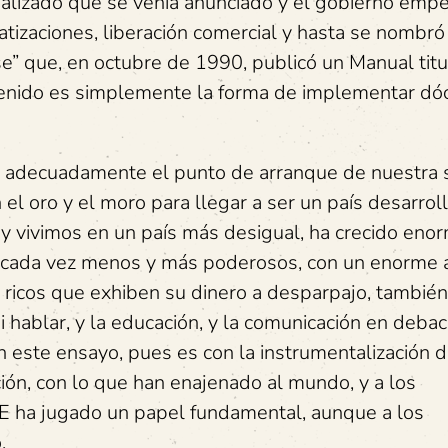
lizado que se venía anunciado y el gobierno empe
atizaciones, liberación comercial y hasta se nombró
e” que, en octubre de 1990, publicó un Manual tit
tenido es simplemente la forma de implementar dó
ar adecuadamente el punto de arranque de nuestra s
n el oro y el moro para llegar a ser un país desarrol
hoy vivimos en un país más desigual, ha crecido en
n cada vez menos y más poderosos, con un enorme
s ricos que exhiben su dinero a desparpajo, también
i hablar, y la educación, y la comunicación en debacl
en este ensayo, pues es con la instrumentalización d
ión, con lo que han enajenado al mundo, y a los
DE ha jugado un papel fundamental, aunque a los
.