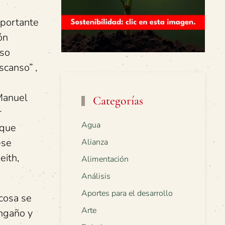
mportante
ón
oso
scanso” ,
 Manuel
Categorías
r
Agua
 que
ese
Alianza
eith,
Alimentación
Análisis
Aportes para el desarrollo
cosa se
Arte
engaño y