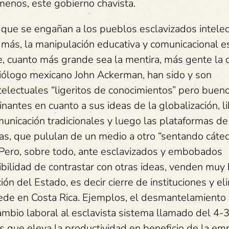
 menos, este gobierno chavista.
 que se engañan a los pueblos esclavizados intelec
más, la manipulación educativa y comunicacional e
e, cuanto más grande sea la mentira, más gente la c
ociólogo mexicano John Ackerman, han sido y son
electuales “ligeritos de conocimientos” pero buen
antes en cuanto a sus ideas de la globalización, l
unicación tradicionales y luego las plataformas de 
eas, que pululan de un medio a otro “sentando cáted
Pero, sobre todo, ante esclavizados y embobados
ibilidad de contrastar con otras ideas, venden muy 
ón del Estado, es decir cierre de instituciones y el
ede en Costa Rica. Ejemplos, el desmantelamiento 
cambio laboral al esclavista sistema llamado del 4-
s que eleva la productividad en beneficio de la emp