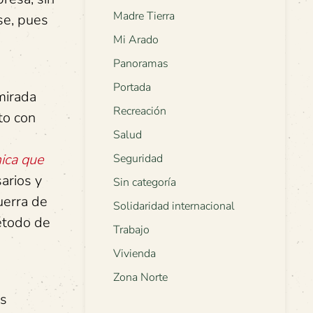
Madre Tierra
se, pues
Mi Arado
Panoramas
Portada
mirada
Recreación
to con
Salud
mica que
Seguridad
arios y
Sin categoría
uerra de
Solidaridad internacional
étodo de
Trabajo
Vivienda
Zona Norte
as