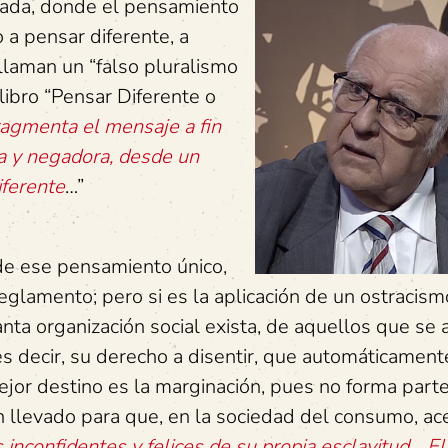
ada, donde el pensamiento
 a pensar diferente, a
llaman un “falso pluralismo
libro “Pensar Diferente o
fragmenta el mensaje a fin
ia y negadora, desde un
iferente
…”
 de ese pensamiento único,
reglamento; pero si es la aplicación de un ostracism
uanta organización social exista, de aquellos que se 
s decir, su derecho a disentir, que automáticament
mejor destino es la marginación, pues no forma part
an llevado para que, en la sociedad del consumo, 
nconfidentes y felices de su propia esclavitud… El