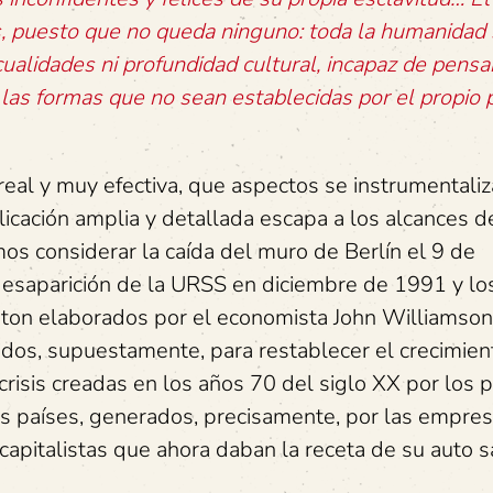
es, puesto que no queda ninguno: toda la humanidad
alidades ni profundidad cultural, incapaz de pensa
e las formas que no sean establecidas por el propio
real y muy efectiva, que aspectos se instrumentali
icación amplia y detallada escapa a los alcances d
os considerar la caída del muro de Berlín el 9 de
esaparición de la URSS en diciembre de 1991 y lo
on elaborados por el economista John Williamson
tados, supuestamente, para restablecer el crecimien
risis creadas en los años 70 del siglo XX por los p
os países, generados, precisamente, por las empre
apitalistas que ahora daban la receta de su auto s