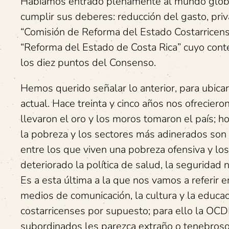
Habíamos entrado plenamente al mundo globa
cumplir sus deberes: reducción del gasto, priv
“Comisión de Reforma del Estado Costarricens
“Reforma del Estado de Costa Rica” cuyo con
los diez puntos del Consenso.
Hemos querido señalar lo anterior, para ubic
actual. Hace treinta y cinco años nos ofreciero
llevaron el oro y los moros tomaron el país; 
la pobreza y los sectores más adinerados so
entre los que viven una pobreza ofensiva y lo
deteriorado la política de salud, la seguridad n
Es a esta última a la que nos vamos a referir 
medios de comunicación, la cultura y la educac
costarricenses por supuesto; para ello la OC
subordinados les parezca extraño o tenebroso