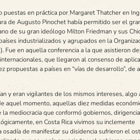
o puestas en práctica por Margaret Thatcher en Ingl
ra de Augusto Pinochet había permitido ser el gra
ano de su gran ideólogo Milton Friedman y sus Chi
países industrializados y agrupados en la Organiza
 Fue en aquella conferencia a la que asistieron d
ternacionales, que llegaron al consenso de aplica
z propuestas a países en “vías de desarrollo”, de a
an y eran vigilantes de los mismos intereses, algo
r de aquel momento, aquellas diez medidas económi
de la mediocracia que conformó gobiernos, dirigenci
 lógicamente, en Costa Rica vivimos su inclemente
osadía de manifestar su disidencia sufrieron el os