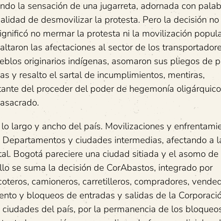
ando la sensación de una jugarreta, adornada con palab
lidad de desmovilizar la protesta. Pero la decisión no 
gnificó no mermar la protesta ni la movilización popula
altaron las afectaciones al sector de los transportador
pueblos originarios indígenas, asomaron sus pliegos de p
 y resalto el sartal de incumplimientos, mentiras,
tante del proceder del poder de hegemonía oligárquico
masacrado.
lo largo y ancho del país. Movilizaciones y enfrentami
de Departamentos y ciudades intermedias, afectando a 
ital. Bogotá pareciere una ciudad sitiada y el asomo d
llo se suma la decisión de CorAbastos, integrado por
oteros, camioneros, carretilleros, compradores, vende
ento y bloqueos de entradas y salidas de la Corporació
ciudades del país, por la permanencia de los bloqueos