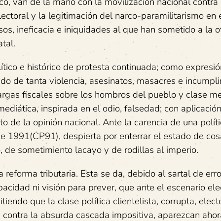
co, van de la mano con la movilización nacional contra
lectoral y la legitimación del narco-paramilitarismo en 
sos, ineficacia e iniquidades al que han sometido a la o
tal.
tico e histórico de protesta continuada; como expresió
ado de tanta violencia, asesinatos, masacres e incumpl
 cargas fiscales sobre los hombros del pueblo y clase m
diática, inspirada en el odio, falsedad; con aplicació
 de la opinión nacional. Ante la carencia de una polít
 de 1991(CP91), despierta por enterrar el estado de co
ivo, de sometimiento lacayo y de rodillas al imperio.
reforma tributaria. Esta se da, debido al sartal de err
pacidad ni visión para prever, que ante el escenario ele
tiendo que la clase política clientelista, corrupta, elect
e, contra la absurda cascada impositiva, aparezcan aho