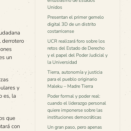
entusiasmo de Estados
Unidos
Presentan el primer gemelo
digital 3D de un distrito
costarricense
ciudadana
l derrotero
UCR realizará foro sobre los
retos del Estado de Derecho
iones
y el papel del Poder Judicial y
 es un
la Universidad
Tierra, autonomía y justicia
rzas
para el pueblo originario
Maleku – Madre Tierra
pulares y
 es, la
Poder formal y poder real:
cuando el liderazgo personal
quiere imponerse sobre las
instituciones democráticas
vos que
ntará con
Un gran paso, pero apenas