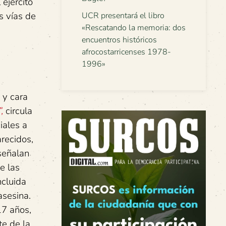
 ejército
s vías de
UCR presentará el libro
«Rescatando la memoria: dos
encuentros históricos
afrocostarricenses 1978-
1996»
 y cara
,
circula
iales a
recidos,
señalan
e las
ncluida
asesina.
17 años,
te de la