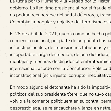
La lucha por lo Humano y la Verdad por lo Históri
gobierno. Lo ilegitimo presidencial por el fraude e
no podrán recuperarse del sartal de errores, fraca
Colombia: la popular y objetivo del terrorismo esta
El 28 de abril de 2.021, queda como un hecho polí
conciencia nacional, por parte de un pueblo hasti
inconstitucionales; de imposiciones tributarias y
insoportable carga desmedida, de una dictadura me
montajes y mentiras destinados al embrutecimiento
internacional, acorde con la Constitución Política
inconstitucional (eci), injusto, corrupto, inequitat
En modo alguno el detonante ha sido la impositiva 
políticos del sub presidente títere, que no tuvo ca
volvió a la corriente politiquera en su contra; permi
desprestigiada, se re encauchare y lanza en ristr