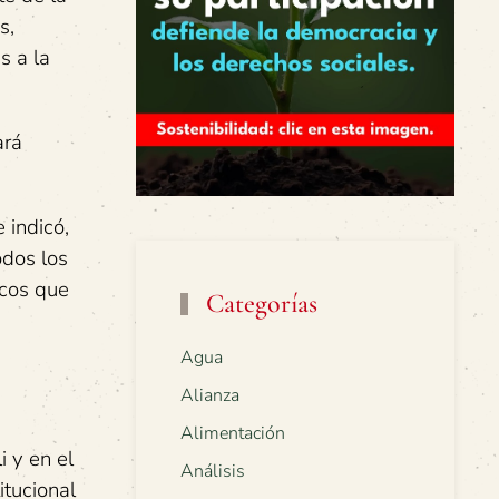
s,
s a la
ará
 indicó,
odos los
icos que
Categorías
Agua
Alianza
Alimentación
 y en el
Análisis
itucional