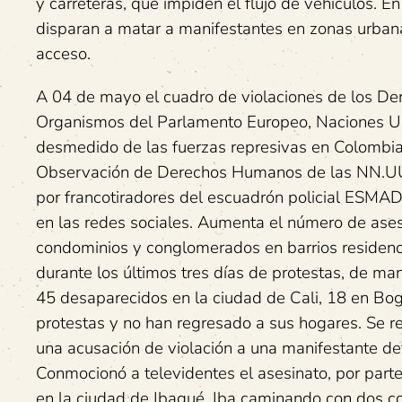
y carreteras, que impiden el flujo de vehículos. En 
disparan a matar a manifestantes en zonas urban
acceso.
A 04 de mayo el cuadro de violaciones de los De
Organismos del Parlamento Europeo, Naciones Uni
desmedido de las fuerzas represivas en Colombia.
Observación de Derechos Humanos de las NN.UU. S
por francotiradores del escuadrón policial ESMAD
en las redes sociales. Aumenta el número de asesin
condominios y conglomerados en barrios residenc
durante los últimos tres días de protestas, de ma
45 desaparecidos en la ciudad de Cali, 18 en Bog
protestas y no han regresado a sus hogares. Se r
una acusación de violación a una manifestante de
Conmocionó a televidentes el asesinato, por parte
en la ciudad de Ibagué. Iba caminando con dos co