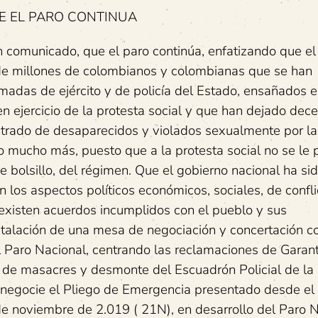
E EL PARO CONTINUA
comunicado, que el paro continúa, enfatizando que el r
fo de millones de colombianos y colombianas que se han
rmadas de ejército y de policía del Estado, ensañados 
en ejercicio de la protesta social y que han dejado dec
trado de desaparecidos y violados sexualmente por la 
do mucho más, puesto que a la protesta social no se le
e bolsillo, del régimen. Que el gobierno nacional ha si
 los aspectos políticos económicos, sociales, de confli
existen acuerdos incumplidos con el pueblo y sus
stalación de una mesa de negociación y concertación c
 Paro Nacional, centrando las reclamaciones de Garant
se de masacres y desmonte del Escuadrón Policial de la
negocie el Pliego de Emergencia presentado desde el
de noviembre de 2.019 ( 21N), en desarrollo del Paro N