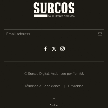
© Surcos Digital. Accionado por
Yohiful
.
Términos & Condiciones
|
Privacidad
Subir