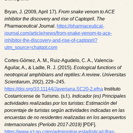
Bryan, J. (2009, April 17).
From snake venom to ACE
inhibitor the discovery and rise of Captopril
.
The
Pharmaceutical Journal
.
https://pharmaceutical-
journal.com/article/news/from-snake-venom-to-ace-
inhibitor-the-discovery-and-rise-of-captopril?
utm_source=chatgpt.com
Cortes-Gómez, A. M., Ruiz-Agudelo, C. A., Valencia-
Aguilar, A., & Ladle, R. J. (2015).
Ecological functions of
neotropical amphibians and reptiles: A review
.
Universitas
Scientiarum
,
20
(2), 229–245.
https://doi.org/10.11144/Javeriana.SC20-2.efna
Instituto
Costarricense de Turismo. (s.f.).
Indicador (es) Principales
actividades realizadas por los turistas: Estimación del
porcentaje de turistas según actividades indicadas en las
encuestas de no residentes realizadas en los aeropuertos
internacionales (Período 2017-2019)
[PDF].
https://www.ict.go.cr/en/administrar-estadistica/cifras-