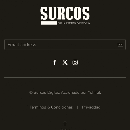
© Surcos Digital. Accionado por
Yohiful
.
Términos & Condiciones
|
Privacidad