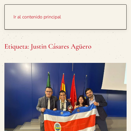
Portada
Temas
Ir al contenido principal
Etiqueta:
Justin Cásares Agüero