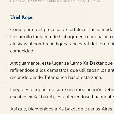
Escrito en
07/08/2021
. Publicado en
Comunidad
,
Cultura
.
Uriel Rojas
Como parte del proceso de fortalecer las identidad
Desarrollo Indígena de Cabagra en coordinación c
alusivas al nombre indígena ancestral del territor
comunidad.
Antiguamente, este lugar se llamó Ka Bakter que e
refiriéndose a los camastros que utilizaban los a
recorrido desde Talamanca hasta esta zona.
Luego este topónimo sufre una modificación debido
escribirse» Ka’ bakol», estableciéndose finalmen
Así que, bienvenidos a Ka bakol de Buenos Aires, 