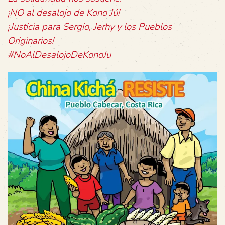
¡NO al desalojo de Kono Jú!
¡Justicia para Sergio, Jerhy y los Pueblos
Originarios!
#NoAlDesalojoDeKonoJu