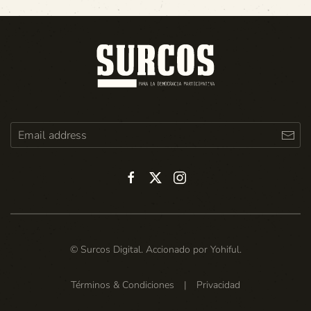
© Surcos Digital. Accionado por
Yohiful
.
Términos & Condiciones
|
Privacidad