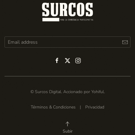
© Surcos Digital. Accionado por
Yohiful
.
Términos & Condiciones
|
Privacidad
Subir