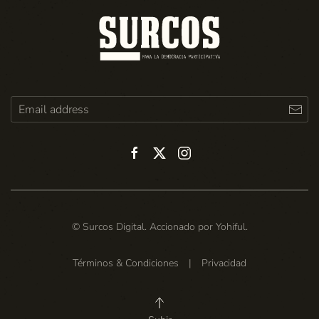
© Surcos Digital. Accionado por
Yohiful
.
Términos & Condiciones
|
Privacidad