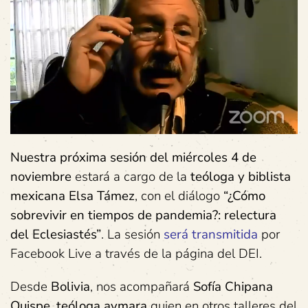
Nuestra
próxima
sesión
del
miércoles
4
de
noviembre
estará a cargo de la
teóloga
y
biblista
mexicana
Elsa
Támez
, con el diálogo
“¿Cómo
sobrevivir
en
tiempos
de
pandemia?:
relectura
del
Eclesiastés”
. La sesión
será
transmitida
por
Facebook Live a través de la página del DEI.
Desde
Bolivia
, nos acompañará
Sofía
Chipana
Quispe,
teóloga
aymara
quien en otros talleres del