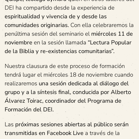
DEI ha compartido desde la experiencia de
espiritualidad
y
vivencia
de
y
desde
las
comunidades
originarias.
Con ella celebraremos la
penúltima sesión del seminario el
miércoles
11
de
noviembre
en la sesión llamada
“Lectura
Popular
de
la
Biblia
y
re-existencias
comunitarias”.
Nuestra clausura de este proceso de formación
tendrá lugar el miércoles 18 de noviembre cuando
realizaremos
una
sesión
dedicada
al
diálogo
del
grupo
y
a
la
síntesis
final,
conducida
por
Alberto
Álvarez
Toirac,
coordinador
del
Programa
de
Formación
del
DEI.
Las
próximas
sesiones
abiertas
al
público
serán
transmitidas
en
Facebook
Live
a través de la