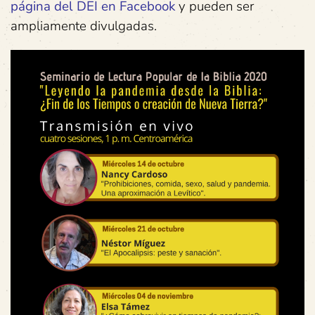
página
del
DEI
en
Facebook
y pueden ser
ampliamente divulgadas.