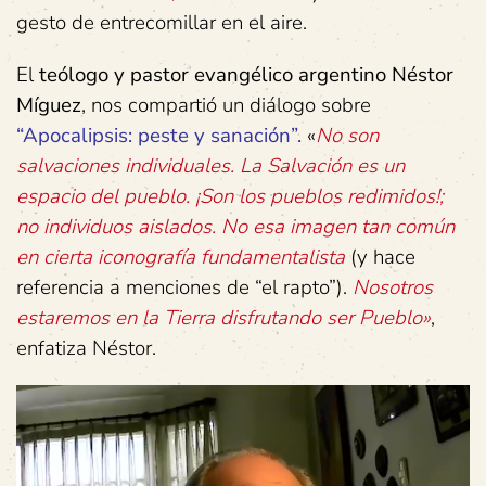
gesto de entrecomillar en el aire.
El
teólogo
y
pastor
evangélico
argentino
Néstor
Míguez
, nos compartió un diálogo sobre
“Apocalipsis:
peste
y
sanación”.
«
No son
salvaciones individuales. La Salvación es un
espacio del pueblo. ¡Son los pueblos redimidos!;
no individuos aislados. No esa imagen tan común
en cierta iconografía fundamentalista
(y hace
referencia a menciones de “el rapto”).
Nosotros
estaremos en la Tierra disfrutando ser Pueblo»
,
enfatiza Néstor.