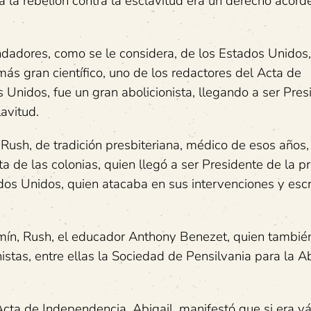
la rebelión contra la esclavitud era un derecho acord
dadores, como se le considera, de los Estados Unidos,
más gran científico, uno de los redactores del Acta de
 Unidos, fue un gran abolicionista, llegando a ser Pres
avitud.
 Rush, de tradición presbiteriana, médico de esos años
 de las colonias, quien llegó a ser Presidente de la p
os Unidos, quien atacaba en sus intervenciones y escr
amín, Rush, el educador Anthony Benezet, quien tambié
stas, entre ellas la Sociedad de Pensilvania para la Ab
ta de Independencia, Abigail, manifestó que si era vá