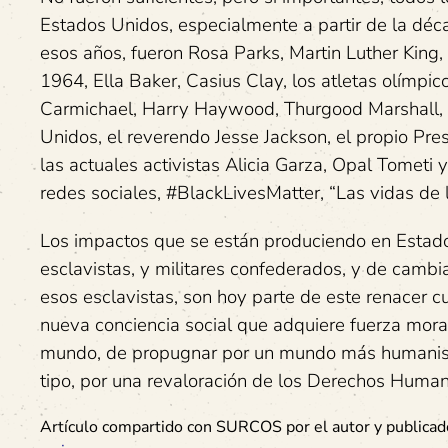
Estados Unidos, especialmente a partir de la dé
esos años, fueron Rosa Parks, Martin Luther King,
1964, Ella Baker, Casius Clay, los atletas olímp
Carmichael, Harry Haywood, Thurgood Marshall, e
Unidos, el reverendo Jesse Jackson, el propio Pr
las actuales activistas Alicia Garza, Opal Tometi 
redes sociales, #BlackLivesMatter, “Las vidas de 
Los impactos que se están produciendo en Estad
esclavistas, y militares confederados, y de cambia
esos esclavistas, son hoy parte de este renacer cul
nueva conciencia social que adquiere fuerza mora
mundo, de propugnar por un mundo más humanista,
tipo, por una revaloración de los Derechos Human
Artículo compartido con SURCOS por el autor y publica