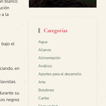
un blanco
ución
 a la
Categorías
Agua
 bajo el
Alianza
Alimentación
Análisis
ciando, en
Aportes para el desarrollo
lavistas.
Arte
Boletines
durante su
Caribe
los negros