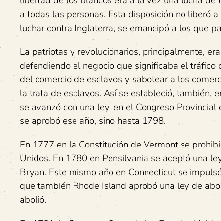
libertad de los blancos era a la vez una lucha de 
a todas las personas. Esta disposición no liberó a
luchar contra Inglaterra, se emancipó a los que pa
La patriotas y revolucionarios, principalmente, e
defendiendo el negocio que significaba el tráfico
del comercio de esclavos y sabotear a los comerc
la trata de esclavos. Así se estableció, también,
se avanzó con una ley, en el Congreso Provincial
se aprobó ese año, sino hasta 1798.
En 1777 en la Constitución de Vermont se prohibió
Unidos. En 1780 en Pensilvania se aceptó una le
Bryan. Este mismo año en Connecticut se impulsó
que también Rhode Island aprobó una ley de abol
abolió.