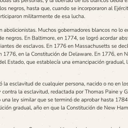
todas las personas, y la libertad de los blancos debía 
 los negros, hasta que, cuando se incorporaron al Ejérci
rticiparon militarmente de esa lucha.
ran abolicionistas. Muchos gobernadores blancos no lo e
 de negros. En Baltimore, en 1774, se logró acordar ab
iantes de esclavos. En 1776 en Massachusetts se decl
 en 1776, en la Constitución de Delaware. En 1776, en 
 del Estado, que establecía una emancipación gradual, 
 la esclavitud de cualquier persona, nacido o no en lo
y contra la esclavitud, redactada por Thomas Paine y 
 una ley similar que se terminó de aprobar hasta 1784
ición gradual, año en que la Constitución de New Ham