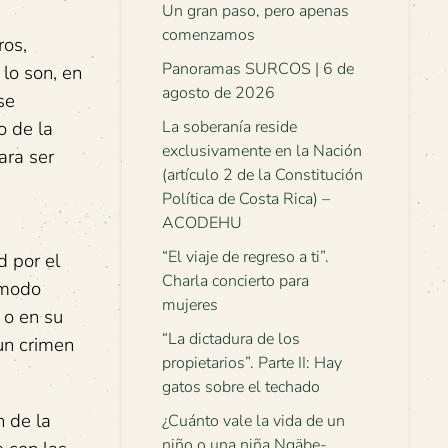
Un gran paso, pero apenas
comenzamos
ros,
Panoramas SURCOS | 6 de
lo son, en
agosto de 2026
se
o de la
La soberanía reside
exclusivamente en la Nación
ara ser
(artículo 2 de la Constitución
Política de Costa Rica) –
ACODEHU
“El viaje de regreso a ti”.
d por el
Charla concierto para
 modo
mujeres
 o en su
“La dictadura de los
un crimen
propietarios”. Parte II: Hay
gatos sobre el techado
n de la
¿Cuánto vale la vida de un
niño o una niña Ngäbe-