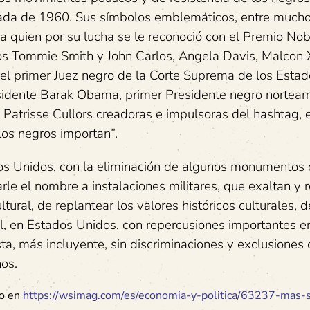
cada de 1960. Sus símbolos emblemáticos, entre mucho
 a quien por su lucha se le reconoció con el Premio No
icos Tommie Smith y John Carlos, Angela Davis, Malcon 
l primer Juez negro de la Corte Suprema de los Estad
esidente Barak Obama, primer Presidente negro norteam
y Patrisse Cullors creadoras e impulsoras del hashtag, 
los negros importan”.
os Unidos, con la eliminación de algunos monumentos
rle el nombre a instalaciones militares, que exaltan y
tural, de replantear los valores históricos culturales, d
l, en Estados Unidos, con repercusiones importantes en
 más incluyente, sin discriminaciones y exclusiones 
os.
do en
https://wsimag.com/es/economia-y-politica/63237-mas-