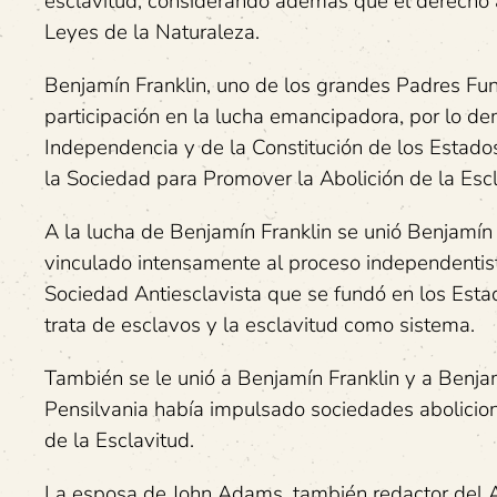
esclavitud, considerando además que el derecho a 
Leyes de la Naturaleza.
Benjamín Franklin, uno de los grandes Padres Fun
participación en la lucha emancipadora, por lo de
Independencia y de la Constitución de los Estados
la Sociedad para Promover la Abolición de la Escl
A la lucha de Benjamín Franklin se unió Benjamín
vinculado intensamente al proceso independentista
Sociedad Antiesclavista que se fundó en los Estad
trata de esclavos y la esclavitud como sistema.
También se le unió a Benjamín Franklin y a Benj
Pensilvania había impulsado sociedades abolicioni
de la Esclavitud.
La esposa de John Adams, también redactor del Ac