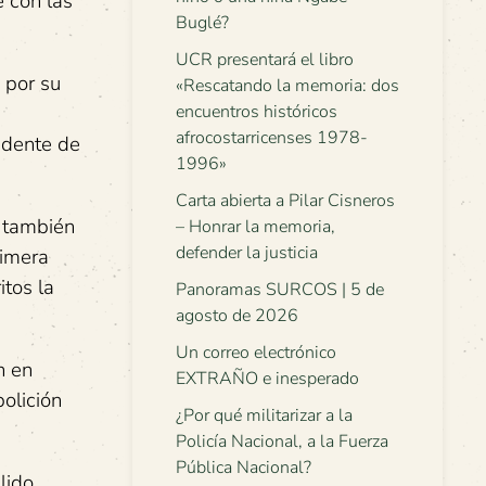
e con las
Buglé?
UCR presentará el libro
 por su
«Rescatando la memoria: dos
encuentros históricos
afrocostarricenses 1978-
idente de
1996»
Carta abierta a Pilar Cisneros
, también
– Honrar la memoria,
defender la justicia
rimera
itos la
Panoramas SURCOS | 5 de
agosto de 2026
Un correo electrónico
n en
EXTRAÑO e inesperado
olición
¿Por qué militarizar a la
Policía Nacional, a la Fuerza
Pública Nacional?
lido