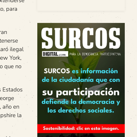
extenderse
to, para
ran
stenerse
aró ilegal
New York,
lo que no
s Estados
George
, año en
pshire la