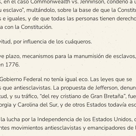
s, en el caso Commonwealth vs. Jenninson, condenó a 
 esclavo”, multándolo, sobre la base de que la Constit
 e iguales, y de que todas las personas tienen derecho
a con la Constitución.
tud, por influencia de los cuáqueros.
reve plazo, mecanismos para la manumisión de esclavos,
en 1776.
Gobierno Federal no tenía igual eco. Las leyes que se
 que antiesclavistas. La propuesta de Jefferson, denun
d, y su tráfico, “del rey cristiano de Gran Bretaña”, fue
rgia y Carolina del Sur, y de otros Estados todavía esc
 la lucha por la Independencia de los Estados Unidos, 
antes movimientos antiesclavistas y emancipadores de 