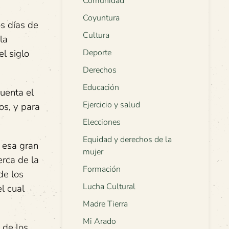
Comunidad
Coyuntura
os días de
Cultura
la
l siglo
Deporte
Derechos
Educación
uenta el
Ejercicio y salud
os, y para
Elecciones
Equidad y derechos de la
a esa gran
mujer
rca de la
Formación
de los
Lucha Cultural
l cual
Madre Tierra
Mi Arado
 de los