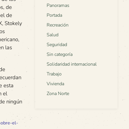
Panoramas
s, de
bel de
Portada
X, Stokely
Recreación
os
Salud
ericano,
Seguridad
en las
Sin categoría
Solidaridad internacional
 de
Trabajo
 recuerdan
Vivienda
e esta
 el
Zona Norte
de ningún
sobre-el-