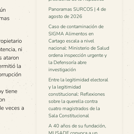
gún
Panoramas SURCOS | 4 de
agosto de 2026
imas
Caso de contaminación de
SIGMA Alimentos en
opietario
Cartago escala a nivel
nacional: Ministerio de Salud
tencia, ni
ordena inspección urgente y
s ataron
la Defensoría abre
rmitió la
investigación
orrupción
Entre la legitimidad electoral
y la legitimidad
y tiene
constitucional: Reflexiones
ron
sobre la querella contra
de veces a
cuatro magistrados de la
Sala Constitucional
A 40 años de su fundación,
MUSADE convoca a un