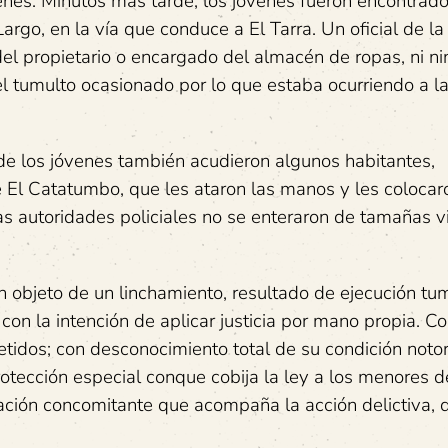
venes. Minutos más tarde, los jóvenes fueron encontrad
rgo, en la vía que conduce a El Tarra. Un oficial de la 
l propietario o encargado del almacén de ropas, ni n
el tumulto ocasionado por lo que estaba ocurriendo a l
 de los jóvenes también acudieron algunos habitantes,
 El Catatumbo, que les ataron las manos y les colocar
las autoridades policiales no se enteraron de tamañas v
 objeto de un linchamiento, resultado de ejecución tum
 con la intención de aplicar justicia por mano propia. C
tidos; con desconocimiento total de su condición notor
otección especial conque cobija la ley a los menores d
ación concomitante que acompaña la acción delictiva, 