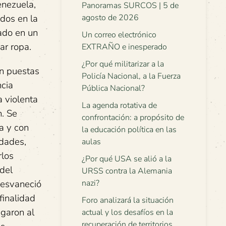
enezuela,
Panoramas SURCOS | 5 de
dos en la
agosto de 2026
iado en un
Un correo electrónico
ar ropa.
EXTRAÑO e inesperado
¿Por qué militarizar a la
én puestas
Policía Nacional, a la Fuerza
ncia
Pública Nacional?
a violenta
La agenda rotativa de
n. Se
confrontación: a propósito de
a y con
la educación política en las
idades,
aulas
rlos
¿Por qué USA se alió a la
 del
URSS contra la Alemania
desvaneció
nazi?
finalidad
Foro analizará la situación
egaron al
actual y los desafíos en la
recuperación de territorios