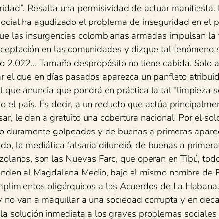
ridad”. Resalta una permisividad de actuar manifiesta. 
social ha agudizado el problema de inseguridad en el p
 que las insurgencias colombianas armadas impulsan la 
 aceptación en las comunidades y dizque tal fenómeno 
ño 2.022… Tamaño despropósito no tiene cabida. Solo a
ar el que en días pasados aparezca un panfleto atribuid
 anuncia que pondrá en práctica la tal “limpieza so
o el país. Es decir, a un reducto que actúa principalme
r, le dan a gratuito una cobertura nacional. Por el solo
ndo duramente golpeados y de buenas a primeras apar
do, la mediática falsaria difundió, de buenas a primera
ezolanos, son las Nuevas Farc, que operan en Tibú, todo
enden al Magdalena Medio, bajo el mismo nombre de 
umplimientos oligárquicos a los Acuerdos de La Habana
s y no van a maquillar a una sociedad corrupta y en dec
 la solución inmediata a los graves problemas sociales