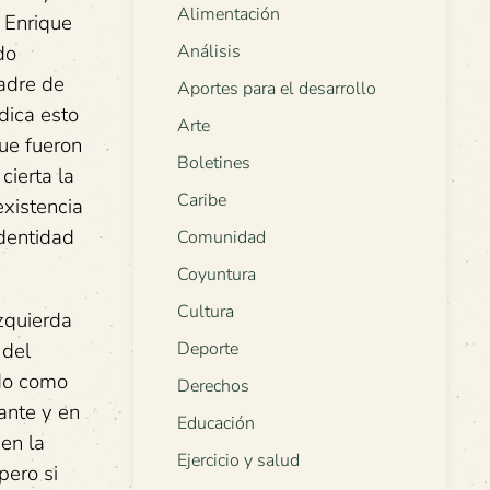
Alimentación
n Enrique
do
Análisis
padre de
Aportes para el desarrollo
dica esto
Arte
ue fueron
Boletines
cierta la
Caribe
existencia
identidad
Comunidad
Coyuntura
Cultura
izquierda
 del
Deporte
ido como
Derechos
ante y en
Educación
 en la
Ejercicio y salud
pero si