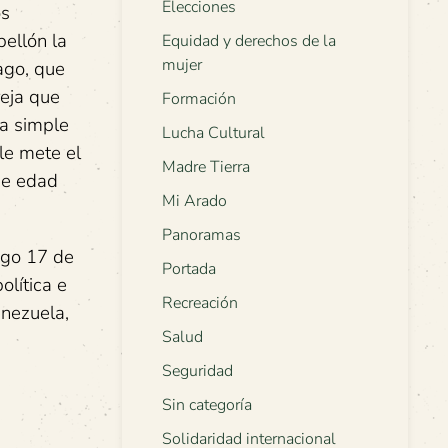
Elecciones
os
bellón la
Equidad y derechos de la
mujer
rago, que
reja que
Formación
 a simple
Lucha Cultural
 le mete el
Madre Tierra
 de edad
Mi Arado
Panoramas
ngo 17 de
Portada
olítica e
Recreación
enezuela,
Salud
Seguridad
Sin categoría
Solidaridad internacional