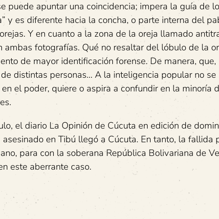
o, se puede apuntar una coincidencia; impera la guía de l
” y es diferente hacia la concha, o parte interna del pa
orejas. Y en cuanto a la zona de la oreja llamado antit
en ambas fotografías. Qué no resaltar del lóbulo de la o
mento de mayor identificación forense. De manera, que,
e de distintas personas… A la inteligencia popular no se
en el poder, quiere o aspira a confundir en la minoría
es.
ulo, el diario La Opinión de Cúcuta en edición de domi
asesinado en Tibú llegó a Cúcuta. En tanto, la fallida p
biano, para con la soberana República Bolivariana de V
, en este aberrante caso.