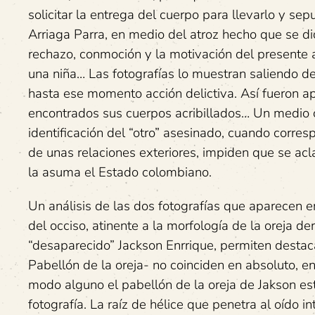
solicitar la entrega del cuerpo para llevarlo y sep
Arriaga Parra, en medio del atroz hecho que se d
rechazo, conmoción y la motivación del presente a
una niña… Las fotografías lo muestran saliendo d
hasta ese momento acción delictiva. Así fueron 
encontrados sus cuerpos acribillados… Un medio co
identificación del “otro” asesinado, cuando corres
de unas relaciones exteriores, impiden que se acl
la asuma el Estado colombiano.
Un análisis de las dos fotografías que aparecen en
del occiso, atinente a la morfología de la oreja d
“desaparecido” Jackson Enrrique, permiten destaca
Pabellón de la oreja- no coinciden en absoluto, e
modo alguno el pabellón de la oreja de Jakson esta
fotografía. La raíz de hélice que penetra al oído i