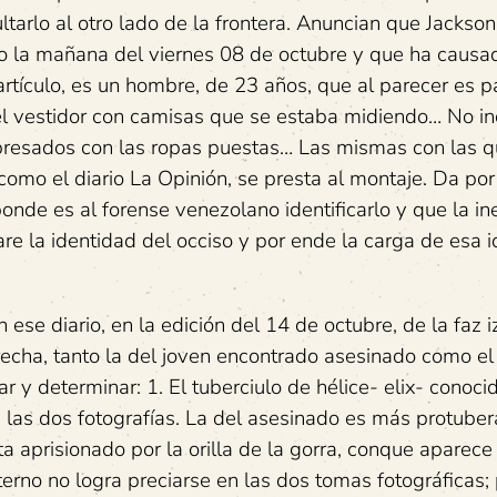
ultarlo al otro lado de la frontera. Anuncian que Jackso
io la mañana del viernes 08 de octubre y que ha causa
rtículo, es un hombre, de 23 años, que al parecer es 
el vestidor con camisas que se estaba midiendo… No in
apresados con las ropas puestas… Las mismas con las q
mo el diario La Opinión, se presta al montaje. Da por 
ponde es al forense venezolano identificarlo y que la in
are la identidad del occiso y por ende la carga de esa 
 ese diario, en la edición del 14 de octubre, de la faz 
erecha, tanto la del joven encontrado asesinado como el
r y determinar: 1. El tuberciulo de hélice- elix- conoc
n las dos fotografías. La del asesinado es más protuber
 aprisionado por la orilla de la gorra, conque aparece
nterno no logra preciarse en las dos tomas fotográficas; 