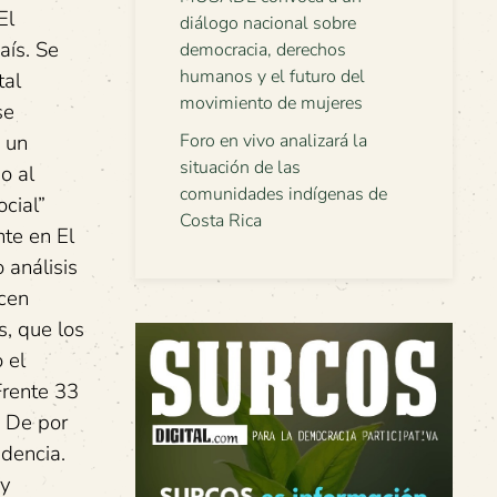
El
diálogo nacional sobre
aís. Se
democracia, derechos
humanos y el futuro del
tal
movimiento de mujeres
se
 un
Foro en vivo analizará la
situación de las
o al
comunidades indígenas de
cial”
Costa Rica
nte en El
 análisis
ecen
s, que los
 el
Frente 33
. De por
adencia.
 y