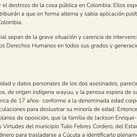
 y el destrozo de la cosa pública en Colombia. Ellos es
ibuirán a que en forma alterna y sabia aplicación polít
Colombia.
al sepan de la grave situación y carencia de intervenc
a los Derechos Humanos en todos sus grados y generaci
idad y datos personales de los dos asesinados, pareci
años, de origen indígena wayuu, y la penosa espera de 
cerca de 17 años- conforme a la denominada edad corpo
culaciones para deslustrar su minoría de edad. Entonce
olanos de oposición, que la familia de Jackson Enrique
 Virtudes del municipio Tulio Febres Cordero, del Est
inero para trasladarse a Cúcuta a identificarlo plenam