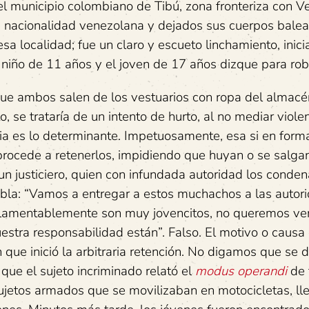
el municipio colombiano de Tibú, zona fronteriza con V
e nacionalidad venezolana y dejados sus cuerpos balea
esa localidad; fue un claro y escueto linchamiento, inic
 niño de 11 años y el joven de 17 años dizque para rob
 que ambos salen de los vestuarios con ropa del almac
, se trataría de un intento de hurto, al no mediar viole
ia es lo determinante. Impetuosamente, esa si en form
procede a retenerlos, impidiendo que huyan o se salga
un justiciero, quien con infundada autoridad los conden
abla: “Vamos a entregar a estos muchachos a las autor
, lamentablemente son muy jovencitos, no queremos ve
nuestra responsabilidad están”. Falso. El motivo o causa
ue inició la arbitraria retención. No digamos que se 
 que el sujeto incriminado relató el
modus operandi
de 
 sujetos armados que se movilizaban en motocicletas, ll