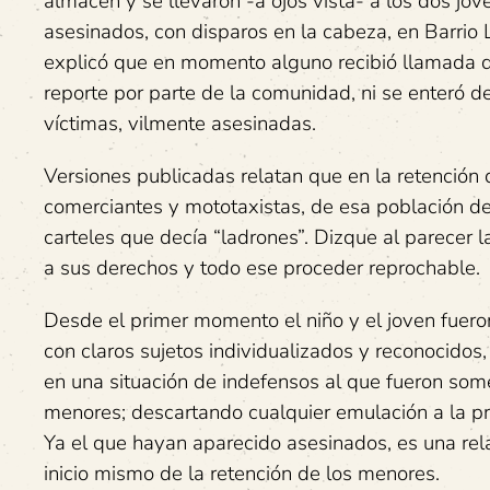
almacén y se llevaron -a ojos vista- a los dos jó
asesinados, con disparos en la cabeza, en Barrio La
explicó que en momento alguno recibió llamada de
reporte por parte de la comunidad, ni se enteró d
víctimas, vilmente asesinadas.
Versiones publicadas relatan que en la retención
comerciantes y mototaxistas, de esa población de
carteles que decía “ladrones”. Dizque al parecer 
a sus derechos y todo ese proceder reprochable.
Desde el primer momento el niño y el joven fueron
con claros sujetos individualizados y reconocidos,
en una situación de indefensos al que fueron some
menores; descartando cualquier emulación a la pr
Ya el que hayan aparecido asesinados, es una rel
inicio mismo de la retención de los menores.