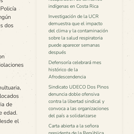
os
indígenas en Costa Rica
Policía
ingún
Investigación de la UCR
demuestra que el impacto
as dos
del clima y la contaminación
sobre la salud respiratoria
puede aparecer semanas
después
on
Defensoría celebrará mes
iolaciones
histórico de la
Afrodescendencia
ultuaria,
Sindicato UDECO Dos Pinos
denuncia doble ofensiva
olocados
contra la libertad sindical y
ia de
convoca a las organizaciones
e edad.
del país a solidarizarse
desde el
Carta abierta a la señora
presidenta de la República