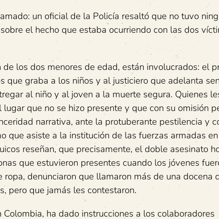
amado: un oficial de la Policía resaltó que no tuvo nin
 sobre el hecho que estaba ocurriendo con las dos víct
 de los dos menores de edad, están involucrados: el pr
 que graba a los niños y al justiciero que adelanta sen
tregar al niño y al joven a la muerte segura. Quienes le
el lugar que no se hizo presente y que con su omisión pe
nceridad narrativa, ante la protuberante pestilencia y c
o que asiste a la institución de las fuerzas armadas en
icos reseñan, que precisamente, el doble asesinato ho
sonas que estuvieron presentes cuando los jóvenes fue
e ropa, denunciaron que llamaron más de una docena 
os, pero que jamás les contestaron.
 Colombia, ha dado instrucciones a los colaboradores