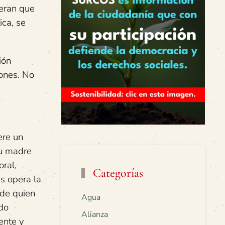
peran que
ica, se
ión
ones. No
ere un
su madre
ral,
Categorías
s opera la
-de quien
Agua
ado
Alianza
ente y