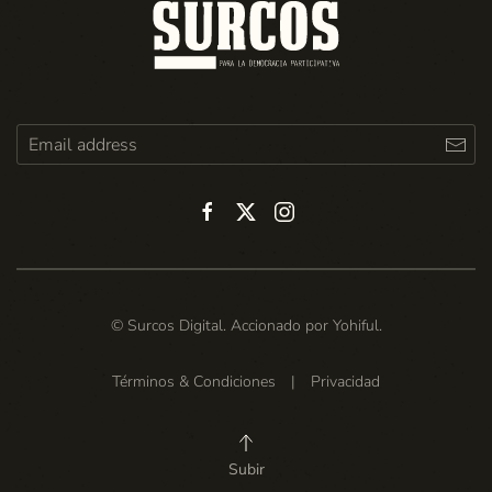
© Surcos Digital. Accionado por
Yohiful
.
Términos & Condiciones
|
Privacidad
Subir