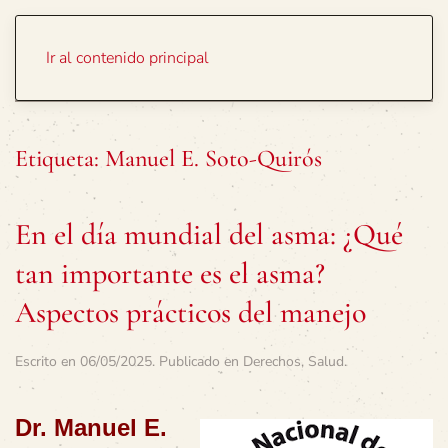
Portada
Temas
Ir al contenido principal
Etiqueta:
Manuel E. Soto-Quirós
En el día mundial del asma: ¿Qué
tan importante es el asma?
Aspectos prácticos del manejo
Escrito en
06/05/2025
. Publicado en
Derechos
,
Salud
.
Dr. Manuel E.