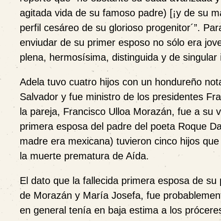
agitada vida de su famoso padre) [¡y de su m
perfil cesáreo de su glorioso progenitor´”. P
enviudar de su primer esposo no sólo era jov
plena, hermosísima, distinguida y de singular i
Adela tuvo cuatro hijos con un hondureño nota
Salvador y fue ministro de los presidentes F
la pareja, Francisco Ulloa Morazán, fue a su 
primera esposa del padre del poeta Roque Dal
madre era mexicana) tuvieron cinco hijos que
la muerte prematura de Aída.
El dato que la fallecida primera esposa de s
de Morazán y María Josefa, fue probablement
en general tenía en baja estima a los próceres 