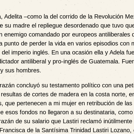
, Adelita –como la del corrido de la Revolución M
de su madre el repliegue desordenado que tuvo qu
 un enemigo comandado por europeos antiliberales d
a punto de perder la vida en varios episodios con 
del imperio inglés. En una ocasión ella y Adela fu
ictador antiliberal y pro-inglés de Guatemala. Fue
 y sus hombres.
razán concluyó su testamento político con una pet
resultas de cortes de madera en la costa norte, e
, que pertenecen a mi mujer en retribución de las
ue esos fondos no llegaron a su destinataria, com
azán de su salario que Lastiri reclamó inútilmente 
rancisca de la Santísima Trinidad Lastiri Lozano,