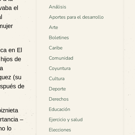
Análisis
vaba el
l
Aportes para el desarrollo
mujer
Arte
Boletines
Caribe
ica en El
Comunidad
hijos de
la
Coyuntura
quez (su
Cultura
espués de
Deporte
Derechos
Educación
iznieta
rtancia –
Ejercicio y salud
no lo
Elecciones