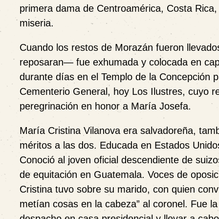
primera dama de Centroamérica, Costa Rica, 
miseria.
Cuando los restos de Morazán fueron llevados
reposaran— fue exhumada y colocada en capill
durante días en el Templo de la Concepción pa
Cementerio General, hoy Los Ilustres, cuyo r
peregrinación en honor a María Josefa.
María Cristina Vilanova era salvadoreña, tamb
méritos a las dos. Educada en Estados Unidos
Conoció al joven oficial descendiente de sui
de equitación en Guatemala. Voces de oposici
Cristina tuvo sobre su marido, con quien conv
metían cosas en la cabeza” al coronel. Fue 
despacho en casa presidencial y llevar a cab