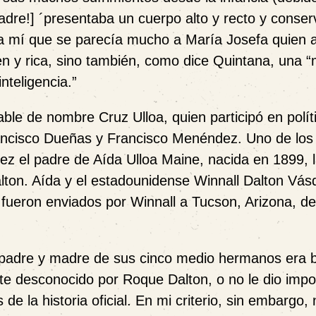
adre!] ´presentaba un cuerpo alto y recto y conser
ara mí que se parecía mucho a María Josefa quien a
en y rica, sino también, como dice Quintana, una “
nteligencia.”
ble de nombre Cruz Ulloa, quien participó en polít
rancisco Dueñas y Francisco Menéndez. Uno de los 
vez el padre de Aída Ulloa Maine, nacida en 1899, 
ton. Aída y el estadounidense Winnall Dalton Vás
 fueron enviados por Winnall a Tucson, Arizona, d
u padre y madre de sus cinco medio hermanos era b
e desconocido por Roque Dalton, o no le dio impo
de la historia oficial. En mi criterio, sin embargo, 