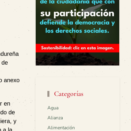
ondureña
 de
so anexo
Categorías
r en
Agua
ido de
Alianza
iera, y
Alimentación
 a la