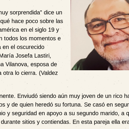
uy sorprendida” dice un
liqué hace poco sobre las
américa en el siglo 19 y
en todos los momentos e
a en el oscurecido
aría Josefa Lastiri,
na Vilanova, esposa de
otra lo cierra. (Valdez
inente. Enviudó siendo aún muy joven de un rico 
ijos y de quien heredó su fortuna. Se casó en segu
io y seguridad en apoyo a su segundo marido, a q
rante sitios y contiendas. En esta pareja ella era