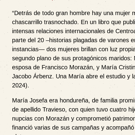
“
Detrás de todo gran hombre hay una mujer m
chascarrillo trasnochado. En un libro que pub
intensas relaciones internacionales de Centro
parte del 20 –historias plagadas de varones 
instancias— dos mujeres brillan con luz propi
segundo plano de sus protagónicos maridos: M
esposa de Francisco Morazán, y María Cristi
Jacobo Árbenz. Una María abre el estudio y la 
2024).
María Josefa era hondureña, de familia prom
de apellido Travieso, con quien tuvo cuatro h
nupcias con Morazán y comprometió patrimon
financió varias de sus campañas y acompañó du