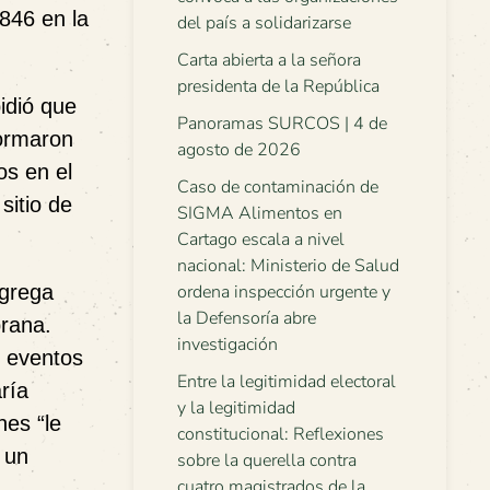
846 en la
del país a solidarizarse
Carta abierta a la señora
presidenta de la República
idió que
Panoramas SURCOS | 4 de
formaron
agosto de 2026
os en el
Caso de contaminación de
sitio de
SIGMA Alimentos en
Cartago escala a nivel
nacional: Ministerio de Salud
agrega
ordena inspección urgente y
la Defensoría abre
prana.
investigación
n eventos
Entre la legitimidad electoral
ría
y la legitimidad
nes “le
constitucional: Reflexiones
 un
sobre la querella contra
cuatro magistrados de la