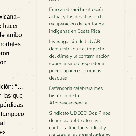
Foro analizará la situación
exicana–
actual y los desafíos en la
recuperación de territorios
e hacer
indígenas en Costa Rica
e arribo
Investigación de la UCR
mortales
demuestra que el impacto
eron
del clima y la contaminación
ron
sobre la salud respiratoria
puede aparecer semanas
después
ición: “…
Defensoría celebrará mes
n las que
histórico de la
Afrodescendencia
 pérdidas
Sindicato UDECO Dos Pinos
o tampoco
denuncia doble ofensiva
al
contra la libertad sindical y
 ex
convoca a las organizaciones