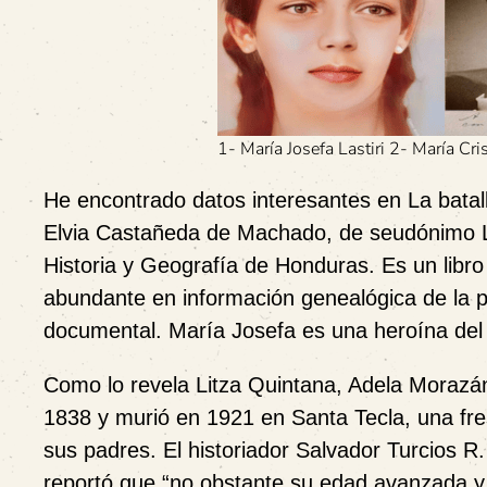
1- María Josefa Lastiri 2- María Cr
He encontrado datos interesantes en
La batal
Elvia Castañeda de Machado, de seudónimo L
Historia y Geografía de Honduras. Es un libro
abundante en información genealógica de la pa
documental. María Josefa es una heroína del 
Como lo revela Litza Quintana, Adela Morazán
1838 y murió en 1921 en Santa Tecla, una fre
sus padres. El historiador Salvador Turcios R. 
reportó que “no obstante su edad avanzada y 