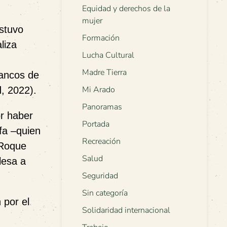
Equidad y derechos de la
mujer
stuvo
Formación
liza
Lucha Cultural
Madre Tierra
bancos de
Mi Arado
, 2022).
Panoramas
or haber
Portada
efa –quien
Recreación
 Roque
Salud
lesa a
Seguridad
Sin categoría
 por el
Solidaridad internacional