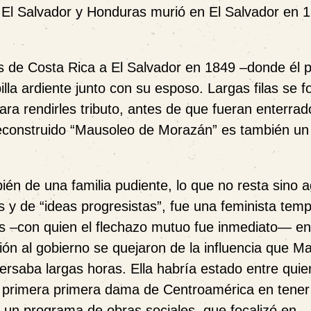
El Salvador y Honduras murió en El Salvador en 1
 de Costa Rica a El Salvador en 1849 –donde él p
a ardiente junto con su esposo. Largas filas se 
ra rendirles tributo, antes de que fueran enterrad
econstruido “Mausoleo de Morazán” es también un 
ién de una familia pudiente, lo que no resta sino 
 y de “ideas progresistas”, fue una feminista tem
zos –con quien el flechazo mutuo fue inmediato— e
ón al gobierno se quejaron de la influencia que Ma
ersaba largas horas. Ella habría estado entre quie
la primera primera dama de Centroamérica en tener
o un programa de obras sociales, que focalizó en