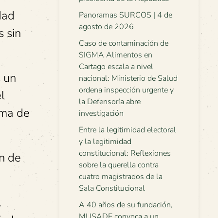
dad
Panoramas SURCOS | 4 de
agosto de 2026
s sin
Caso de contaminación de
SIGMA Alimentos en
Cartago escala a nivel
 un
nacional: Ministerio de Salud
ordena inspección urgente y
l
la Defensoría abre
ima de
investigación
Entre la legitimidad electoral
y la legitimidad
constitucional: Reflexiones
ón de
sobre la querella contra
cuatro magistrados de la
Sala Constitucional
l
A 40 años de su fundación,
MUSADE convoca a un