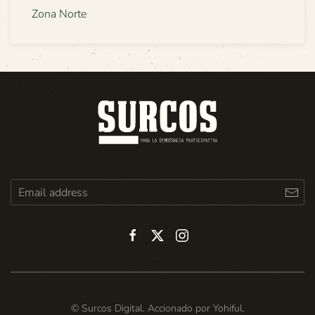
Zona Norte
© Surcos Digital. Accionado por
Yohiful
.