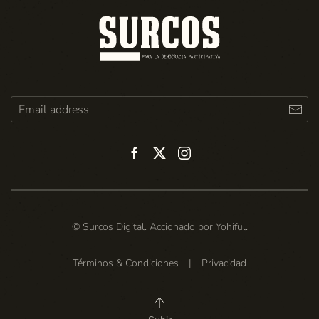
© Surcos Digital. Accionado por
Yohiful
.
Términos & Condiciones
|
Privacidad