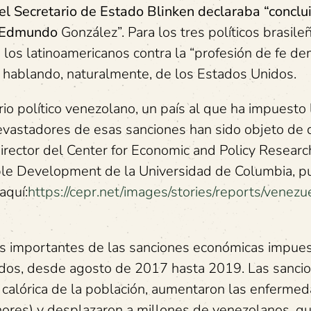
el Secretario de Estado Blinken declaraba “conclu
a Edmundo
González”. Para los tres políticos brasile
los latinoamericanos contra la “profesión de fe de
 hablando, naturalmente, de los Estados Unidos.
io político venezolano, un país al que ha impuesto
evastadores de esas sanciones han sido objeto de 
irector del Center for Economic and Policy Research
nable Development de la Universidad de Columbia, p
aquí:
https://cepr.net/images/stories/reports/venezu
ás importantes de las sanciones económicas impues
dos, desde agosto de 2017 hasta 2019. Las sancio
 calórica de la población, aumentaron las enfermed
ores) y desplazaron a millones de venezolanos, q