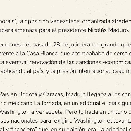
hora sí, la oposición venezolana, organizada alrede
adera amenaza para el presidente Nicolás Maduro.
lecciones del pasado 28 de julio era tan grande q
o frente a la Casa Blanca, que acompañaba de cerca 
 la eventual renovación de las sanciones económic
licando al país, y la presión internacional, caso n
 País en Bogotá y Caracas, Maduro llegaba a los com
io mexicano La Jornada, en un editorial el día sigu
 Washington a Venezuela. Pero lo hacía en un tono di
reses nacionales para “exigir a Washington el levan
 y financiero” que, en su opinión, era “la principal