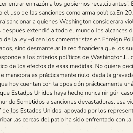
cer entrar en razón a los gobiernos recalcitrantes”,
o el uso de las sanciones como arma política.En 20
ra sancionar a quienes Washington considerara vio
 después extendió a todo el mundo los alcances de
 de la ley –dicen los comentaristas en Foreign Pol
dos, sino desmantelar la red financiera que los su
esponde a los criterios políticos de Washington.El 
co de los efectos de esas medidas. No quiere deci
e maniobra es prácticamente nulo, dada la graved
que hoy cuentan con la oposición prácticamente un
 que Estados Unidos haya hecho nunca ningún caso
 mundo.Sometidos a sanciones devastadoras, esa vi
ro” de los Estados Unidos, apoyada por los represen
ribar las cercas del patio ha sido enfrentado con l