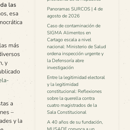
ida las
Panoramas SURCOS | 4 de
ños, esa
agosto de 2026
mocrática
Caso de contaminación de
SIGMA Alimentos en
Cartago escala a nivel
 las más
nacional: Ministerio de Salud
diversos
ordena inspección urgente y
la Defensoría abre
, y
investigación
ublicado
Entre la legitimidad electoral
ela-
y la legitimidad
constitucional: Reflexiones
sobre la querella contra
tas a
cuatro magistrados de la
nes ­–
Sala Constitucional
ades y la
A 40 años de su fundación,
ue
MUSADE convoca a un