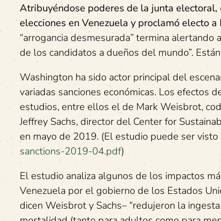
Atribuyéndose poderes de la junta electoral, 
elecciones en Venezuela y proclamó electo 
“arrogancia desmesurada” termina alertando a 
de los candidatos a dueños del mundo”. Están
Washington ha sido actor principal del escenar
variadas sanciones económicas. Los efectos d
estudios, entre ellos el de Mark Weisbrot, cod
Jeffrey Sachs, director del Center for Sustai
en mayo de 2019. (El estudio puede ser visto 
sanctions-2019-04.pdf
)
El estudio analiza algunos de los impactos m
Venezuela por el gobierno de los Estados Uni
dicen Weisbrot y Sachs– “redujeron la ingesta
mortalidad (tanto para adultos como para men