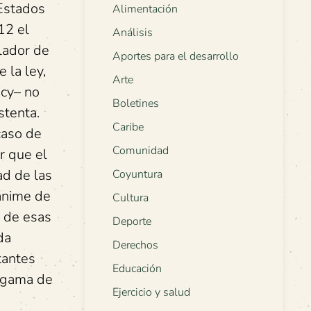
 Estados
Alimentación
12 el
Análisis
lador de
Aportes para el desarrollo
 la ley,
Arte
icy– no
Boletines
stenta.
Caribe
caso de
Comunidad
r que el
ad de las
Coyuntura
ánime de
Cultura
 de esas
Deporte
da
Derechos
tantes
Educación
a gama de
Ejercicio y salud