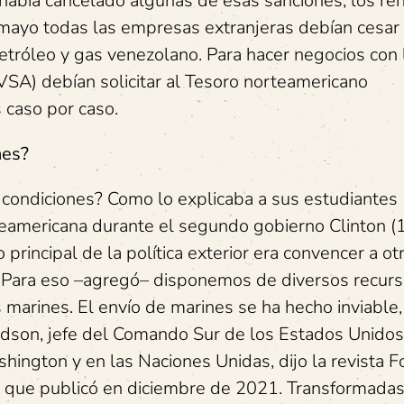
 había cancelado algunas de esas sanciones, los re
e mayo todas las empresas extranjeras debían cesar
tróleo y gas venezolano. Para hacer negocios con 
SA) debían solicitar al Tesoro norteamericano
 caso por caso.
nes?
 condiciones? Como lo explicaba a sus estudiantes
teamericana durante el segundo gobierno Clinton 
 principal de la política exterior era convencer a ot
 Para eso –agregó– disponemos de diversos recurs
 marines. El envío de marines se ha hecho inviable
rdson, jefe del Comando Sur de los Estados Unidos.
ngton y en las Naciones Unidas, dijo la revista F
ma, que publicó en diciembre de 2021. Transformada