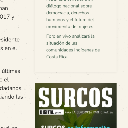
diálogo nacional sobre
“han
democracia, derechos
2017 y
humanos y el futuro del
movimiento de mujeres
Foro en vivo analizará la
esidente
situación de las
s en el
comunidades indígenas de
Costa Rica
 últimas
o el
iudadanos
iando las