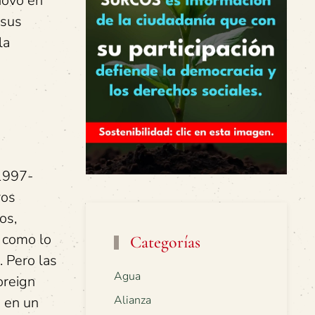
novó en
 sus
la
(1997-
ros
os,
, como lo
Categorías
 Pero las
Agua
oreign
Alianza
s en un