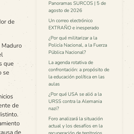
Panoramas SURCOS | 5 de
agosto de 2026
Un correo electrónico
dor de
EXTRAÑO e inesperado
¿Por qué militarizar a la
ue Maduro
Policía Nacional, a la Fuerza
Pública Nacional?
el
La agenda rotativa de
as que
confrontación: a propósito de
o se
la educación política en las
aulas
¿Por qué USA se alió a la
icios
URSS contra la Alemania
iente de
nazi?
stinto.
Foro analizará la situación
tamiento
actual y los desafíos en la
 causa de
recuperación de territorios