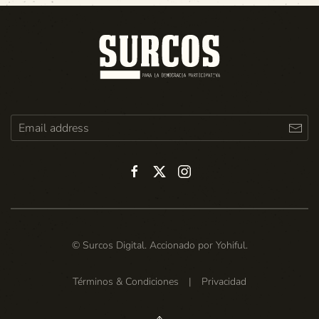
© Surcos Digital. Accionado por
Yohiful
.
Términos & Condiciones
|
Privacidad