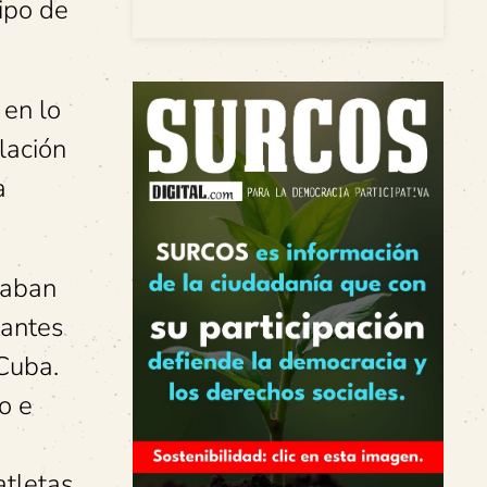
tipo de
 en lo
lación
a
raban
tantes
Cuba.
o e
tletas,