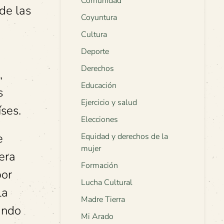
Comunidad
de las
Coyuntura
Cultura
Deporte
Derechos
,
Educación
s
Ejercicio y salud
ses.
Elecciones
e
Equidad y derechos de la
mujer
era
Formación
por
Lucha Cultural
la
Madre Tierra
lando
Mi Arado