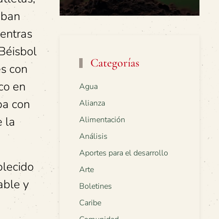
aban
ientras
 Béisbol
Categorías
es con
ico en
Agua
opa con
Alianza
e la
Alimentación
Análisis
Aportes para el desarrollo
blecido
Arte
able y
Boletines
Caribe