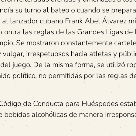
ondía su turno al bateo o cuando se prepar
ió al lanzador cubano Frank Abel Álvarez m
 contra las reglas de las Grandes Ligas de
impio. Se mostraron constantemente cartel
 vulgar, irrespetuosos hacia atletas y públ
e del juego. De la misma forma, se utilizó r
do político, no permitidas por las reglas d
l Código de Conducta para Huéspedes esta
de bebidas alcohólicas de manera irrespons