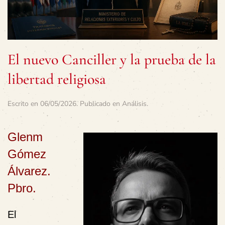
El nuevo Canciller y la prueba de la
libertad religiosa
Escrito en
06/05/2026
. Publicado en
Análisis
.
Glenm
Gómez
Álvarez.
Pbro.
El