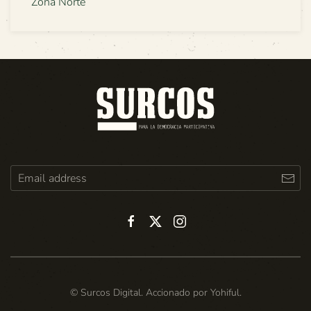
Zona Norte
© Surcos Digital. Accionado por
Yohiful
.