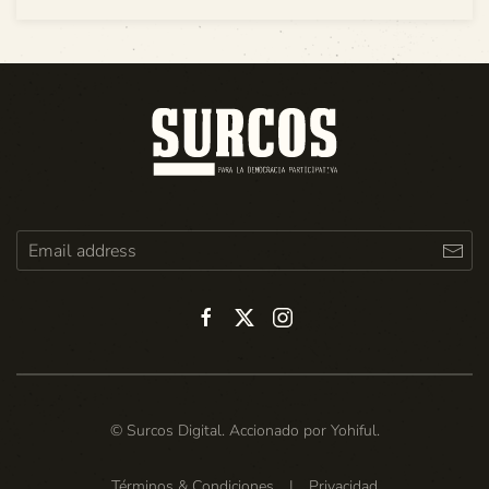
© Surcos Digital. Accionado por
Yohiful
.
Términos & Condiciones
|
Privacidad