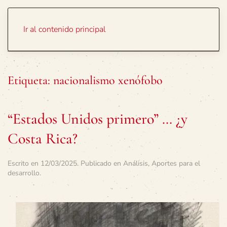
Portada
Temas
Ir al contenido principal
Etiqueta:
nacionalismo xenófobo
“Estados Unidos primero” … ¿y
Costa Rica?
Escrito en
12/03/2025
. Publicado en
Análisis
,
Aportes para el
desarrollo
.