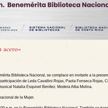
n acero»
mérita Biblioteca Nacional, se complace en invitarle a la presen
participación de Leda Cavallini Rojas, Paola Fonseca Rojas, C
musical Natalia Esquivel Benítez. Modera Alba Molina.
acional de la Mujer.
4:00 p.m. en la Benemérita Biblioteca Nacional. También se trans