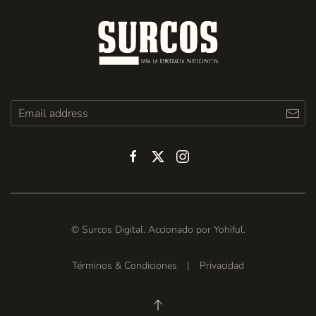
© Surcos Digital. Accionado por
Yohiful
.
Términos & Condiciones
|
Privacidad