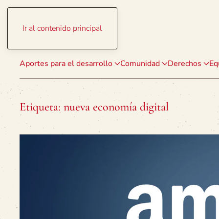
Ir al contenido principal
Aportes para el desarrollo
Comunidad
Derechos
Eq
Etiqueta:
nueva economía digital