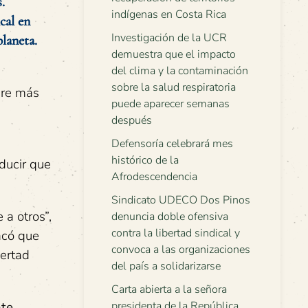
.
indígenas en Costa Rica
cal en
Investigación de la UCR
laneta.
demuestra que el impacto
del clima y la contaminación
sobre la salud respiratoria
bre más
puede aparecer semanas
después
Defensoría celebrará mes
histórico de la
educir que
Afrodescendencia
Sindicato UDECO Dos Pinos
 a otros”,
denuncia doble ofensiva
contra la libertad sindical y
acó que
convoca a las organizaciones
bertad
del país a solidarizarse
Carta abierta a la señora
te,
presidenta de la República