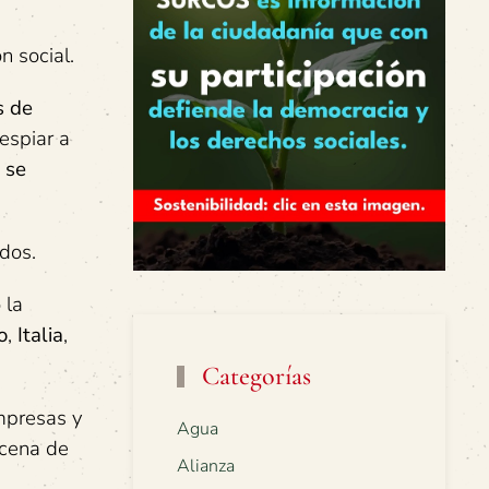
n social.
s de
espiar a
 se
dos.
 la
o
,
Italia
,
Categorías
mpresas y
Agua
ocena de
Alianza