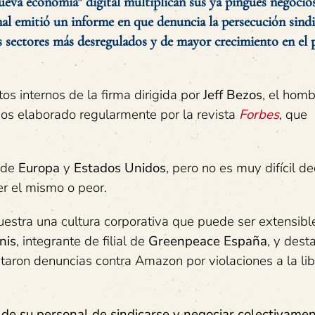
nueva economía” digital multiplican sus ya pingües negocios
al emitió un informe en que denuncia la persecución sindi
sectores más desregulados y de mayor crecimiento en el p
s internos de la firma dirigida por
Jeff Bezos
, el hom
ios elaborado regularmente por la revista
Forbes
, que
 de
Europa
y
Estados Unidos
, pero no es muy difícil d
r el mismo o peor.
estra una cultura corporativa que puede ser extensible
nis
, integrante de filial de
Greenpeace España
, y dest
aron denuncias contra Amazon por violaciones a la li
 de su personal de sindicarse y negociar colectivamen