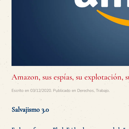
Amazon, sus espías, su explotación, 
Escrito en
03/12/2020
. Publicado en
Derechos
,
Trabajo
.
Salvajismo 3.0