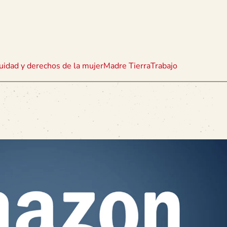
uidad y derechos de la mujer
Madre Tierra
Trabajo