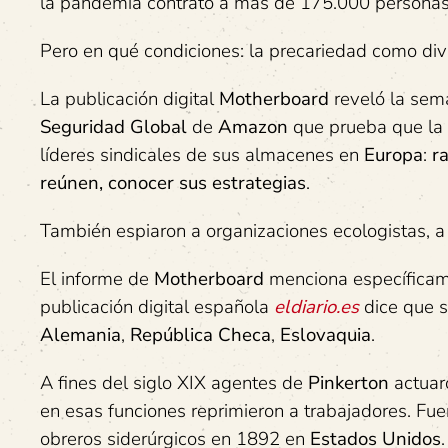
la pandemia contrató a más de 175.000 personas
Pero en qué condiciones: la precariedad como divis
La publicación digital
Motherboard
reveló la se
Seguridad Global
de
Amazon
que prueba que la 
líderes sindicales de sus almacenes en
Europa
:
r
reúnen, conocer sus estrategias
.
También espiaron a organizaciones ecologistas, 
El informe de
Motherboard
menciona específica
publicación digital española
eldiario.es
dice que s
Alemania
,
República Checa
,
Eslovaquia
.
A fines del siglo XIX agentes de
Pinkerton
actuar
en esas funciones reprimieron a trabajadores. Fu
obreros siderúrgicos en 1892 en
Estados Unidos
.