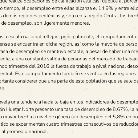
ue realiza ocupaciones de calificación alta casi duplica al porce
tiempo, el desempleo entre ellas alcanza el 14,9% y entre ello
emás regiones periféricas y, solo en la región Central las brec
sa de desempleo, son ligeramente menores.
 a escala nacional reflejan, principalmente, el comportamiento 
cense se encuentra en dicha región, así como la mayoría de pers
 tasa de desempleo se mantuvo estable, a pesar de haber una m
ente, a una constante salida de personas del mercado de trabaj
undo trimestre del 2016 la fuerza de trabajo a nivel nacional des
entral. Este comportamiento también se verifica en las regiones
ortante considerar que una parte de esta población que se sale 
an.
revela una tendencia hacia la baja en los indicadores de desemple
región Huetar Norte presentó una tasa de desempleo de 8,67%, la 
on la mayor brecha a nivel de género (un desempleo del 5,8% en 
ico se experimentan cuatro trimestres consecutivos de reducción
 al promedio nacional.