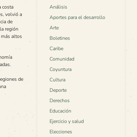
a costa
Análisis
s, volvió a
Aportes para el desarrollo
cia de
Arte
la región
s más altos
Boletines
Caribe
onomía
Comunidad
tadas.
Coyuntura
 regiones de
Cultura
una
Deporte
Derechos
Educación
Ejercicio y salud
Elecciones