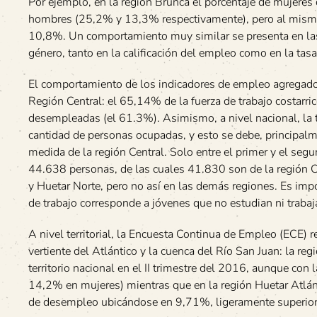
Por ejemplo, en la región Brunca el porcentaje de mujeres q
hombres (25,2% y 13,3% respectivamente), pero al mismo 
10,8%. Un comportamiento muy similar se presenta en las d
género, tanto en la calificación del empleo como en la ta
El comportamiento de los indicadores de empleo agregados
Región Central: el 65,14% de la fuerza de trabajo costarri
desempleadas (el 61.3%). Asimismo, a nivel nacional, la
cantidad de personas ocupadas, y esto se debe, principalm
medida de la región Central. Solo entre el primer y el seg
44.638 personas, de las cuales 41.830 son de la región C
y Huetar Norte, pero no así en las demás regiones. Es imp
de trabajo corresponde a jóvenes que no estudian ni trabaj
A nivel territorial, la Encuesta Continua de Empleo (ECE) 
vertiente del Atlántico y la cuenca del Río San Juan: la 
territorio nacional en el II trimestre del 2016, aunque c
14,2% en mujeres) mientras que en la región Huetar Atlánt
de desempleo ubicándose en 9,71%, ligeramente superior