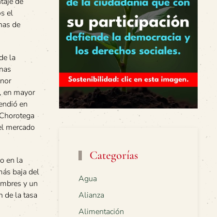
ntaje de
s el
has de
de la
onas
enor
o, en mayor
cendió en
 Chorotega
del mercado
Categorías
o en la
más baja del
Agua
hombres y un
 de la tasa
Alianza
Alimentación