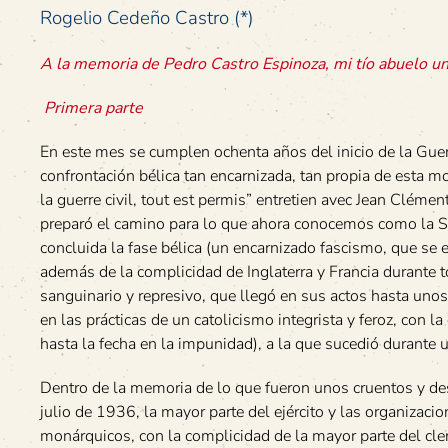
Rogelio Cedeño Castro (*)
A la memoria de Pedro Castro Espinoza, mi tío abuelo un
Primera parte
En este mes se cumplen ochenta años del inicio de la Guer
confrontación bélica tan encarnizada, tan propia de esta mo
la guerre civil, tout est permis” entretien avec Jean Cléme
preparó el camino para lo que ahora conocemos como la Se
concluida la fase bélica (un encarnizado fascismo, que se e
además de la complicidad de Inglaterra y Francia durante t
sanguinario y represivo, que llegó en sus actos hasta uno
en las prácticas de un catolicismo integrista y feroz, con 
hasta la fecha en la impunidad), a la que sucedió durante
Dentro de la memoria de lo que fueron unos cruentos y des
julio de 1936, la mayor parte del ejército y las organizaci
monárquicos, con la complicidad de la mayor parte del cler