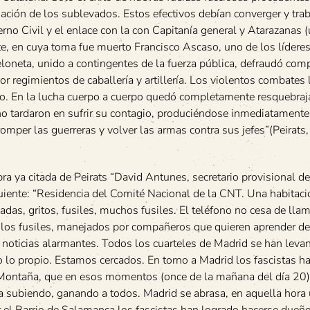
ación de los sublevados. Estos efectivos debían converger y trab
no Civil y el enlace con la con Capitanía general y Atarazanas (
te, en cuya toma fue muerto Francisco Ascaso, uno de los lídere
celoneta, unido a contingentes de la fuerza pública, defraudó co
 regimientos de caballería y artillería. Los violentos combates 
eblo. En la lucha cuerpo a cuerpo quedó completamente resquebraj
 no tardaron en sufrir su contagio, produciéndose inmediatament
mper las guerreras y volver las armas contra sus jefes”(Peirats,
obra ya citada de Peirats “David Antunes, secretario provisional d
guiente: “Residencia del Comité Nacional de la CNT. Una habitaci
s, gritos, fusiles, muchos fusiles. El teléfono no cesa de lla
e los fusiles, manejados por compañeros que quieren aprender de
 noticias alarmantes. Todos los cuarteles de Madrid se han leva
 lo propio. Estamos cercados. En torno a Madrid los fascistas h
 la Montaña, que en esos momentos (once de la mañana del día 20)
 subiendo, ganando a todos. Madrid se abrasa, en aquella hora 