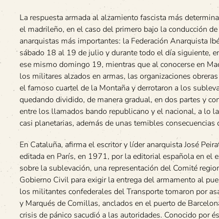
La respuesta armada al alzamiento fascista más determina
el madrileño, en el caso del primero bajo la conducción d
anarquistas más importantes: la Federación Anarquista Ibé
sábado 18 al 19 de julio y durante todo el día siguiente, 
ese mismo domingo 19, mientras que al conocerse en Madrid
los militares alzados en armas, las organizaciones obrer
el famoso cuartel de la Montaña y derrotaron a los sublevad
quedando dividido, de manera gradual, en dos partes y con e
entre los llamados bando republicano y el nacional, a lo la
casi planetarias, además de unas temibles consecuencias 
En Cataluña, afirma el escritor y líder anarquista José Peir
editada en París, en 1971, por la editorial española en el
sobre la sublevación, una representación del Comité region
Gobierno Civil para exigir la entrega del armamento al pue
los militantes confederales del Transporte tomaron por as
y Marqués de Comillas, anclados en el puerto de Barcelona
crisis de pánico sacudió a las autoridades. Conocido por é