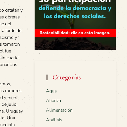
do catalán y
es obreras
he del
la tarde de
ascismo y
es tomaron
ol fue
sin cuartel
sonancias
Categorías
tomos,
los rumores
Agua
d y en el
Alianza
de julio,
Alimentación
ina, Uruguay
ato. Una
Análisis
nmediata