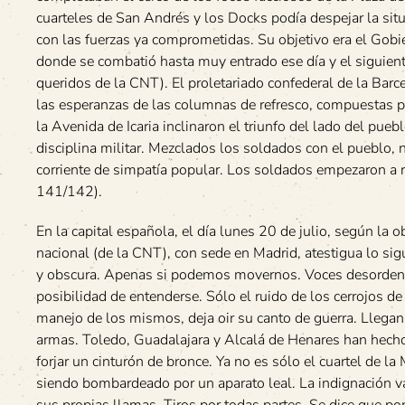
cuarteles de San Andrés y los Docks podía despejar la situ
con las fuerzas ya comprometidas. Su objetivo era el Gobier
donde se combatió hasta muy entrado ese día y el siguien
queridos de la CNT). El proletariado confederal de la Bar
las esperanzas de las columnas de refresco, compuestas por
la Avenida de Icaria inclinaron el triunfo del lado del pu
disciplina militar. Mezclados los soldados con el pueblo,
corriente de simpatía popular. Los soldados empezaron a ro
141/142).
En la capital española, el día lunes 20 de julio, según la 
nacional (de la CNT), con sede en Madrid, atestigua lo si
y obscura. Apenas si podemos movernos. Voces desordenada
posibilidad de entenderse. Sólo el ruido de los cerrojos d
manejo de los mismos, deja oir su canto de guerra. Llegan
armas. Toledo, Guadalajara y Alcalá de Henares han hecho
forjar un cinturón de bronce. Ya no es sólo el cuartel de
siendo bombardeado por un aparato leal. La indignación va