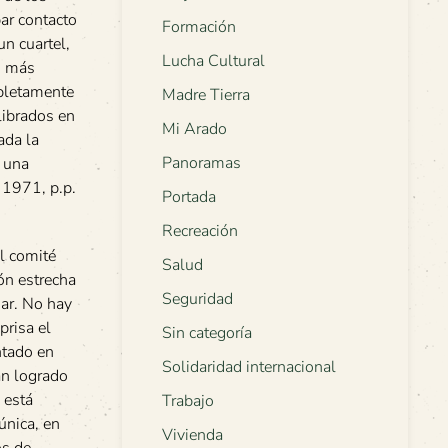
ar contacto
Formación
un cuartel,
Lucha Cultural
s más
mpletamente
Madre Tierra
librados en
Mi Arado
ada la
Panoramas
e una
 1971, p.p.
Portada
Recreación
el comité
Salud
ón estrecha
Seguridad
mar. No hay
prisa el
Sin categoría
ntado en
Solidaridad internacional
an logrado
 está
Trabajo
única, en
Vivienda