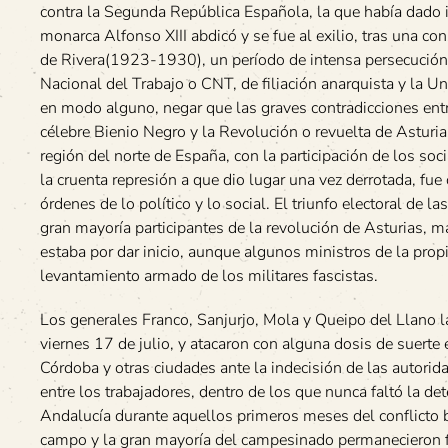
contra la Segunda República Española, la que había dado i
monarca Alfonso XIII abdicó y se fue al exilio, tras una con
de Rivera(1923-1930), un período de intensa persecución p
Nacional del Trabajo o CNT, de filiación anarquista y la U
en modo alguno, negar que las graves contradicciones entre
célebre Bienio Negro y la Revolución o revuelta de Asturi
región del norte de España, con la participación de los so
la cruenta represión a que dio lugar una vez derrotada, fue 
órdenes de lo político y lo social. El triunfo electoral de 
gran mayoría participantes de la revolución de Asturias, ma
estaba por dar inicio, aunque algunos ministros de la propi
levantamiento armado de los militares fascistas.
Los generales Franco, Sanjurjo, Mola y Queipo del Llano la
viernes 17 de julio, y atacaron con alguna dosis de suerte
Córdoba y otras ciudades ante la indecisión de las autorid
entre los trabajadores, dentro de los que nunca faltó la d
Andalucía durante aquellos primeros meses del conflicto b
campo y la gran mayoría del campesinado permanecieron fie