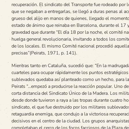
recuperación. El sindicato del Transporte fue rodeado por l
que se negaban a entregarlas, se llegó a duras penas al a
grueso del alijo en manos de quienes, llegado el momento
estado de ánimo que reinaba en Barcelona, durante el 17 y 
gravedad que durante “El día 18 por la noche, el comité n
huelga general revolucionaria, invitando a todos los comités
de los locales. El mismo Comité nacional procedió aquell
precisas”(Peirats, 1971, p. 141).
Mientras tanto en Cataluña, sucedió que: “En la madrugada
cuarteles para ocupar rápidamente los puntos estratégicos d
sublevados quedaba así planteado como un hecho, para l
Peirats “…empezó a producirse la reacción popular. Uno de
corta distancia del Sindicato Único de la Madera. Los mili
desde donde tuvieron a raya a las tropas durante cuatro 
sindicato, el que fue destruido por los militares sublevad
retaguardia enemiga, que condujo a la victoriosa recuper
decisivos en el centro de la ciudad. Los grupos anarquista
completaban el cerco de los focos facciosos de la Plaza de