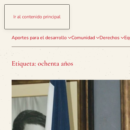
Ir al contenido principal
Aportes para el desarrollo
Comunidad
Derechos
Eq
Etiqueta:
ochenta años