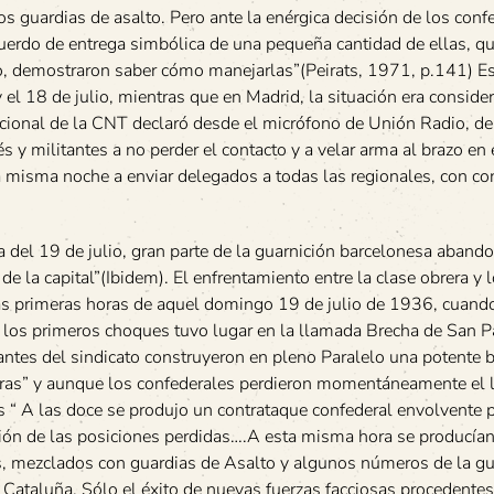
os guardias de asalto. Pero ante la enérgica decisión de los conf
cuerdo de entrega simbólica de una pequeña cantidad de ellas, q
, demostraron saber cómo manejarlas”(Peirats, 1971, p.141) Est
el 18 de julio, mientras que en Madrid, la situación era consider
acional de la CNT declaró desde el micrófono de Unión Radio, de
 y militantes a no perder el contacto y a velar arma al brazo en e
a misma noche a enviar delegados a todas las regionales, con c
 del 19 de julio, gran parte de la guarnición barcelonesa aband
e la capital”(Ibidem). El enfrentamiento entre la clase obrera y l
as primeras horas de aquel domingo 19 de julio de 1936, cuand
 los primeros choques tuvo lugar en la llamada Brecha de San P
tantes del sindicato construyeron en pleno Paralelo una potente b
horas” y aunque los confederales perdieron momentáneamente el l
os “ A las doce se produjo un contrataque confederal envolvente p
ación de las posiciones perdidas….A esta misma hora se producía
s, mezclados con guardias de Asalto y algunos números de la gua
 Cataluña. Sólo el éxito de nuevas fuerzas facciosas procedentes