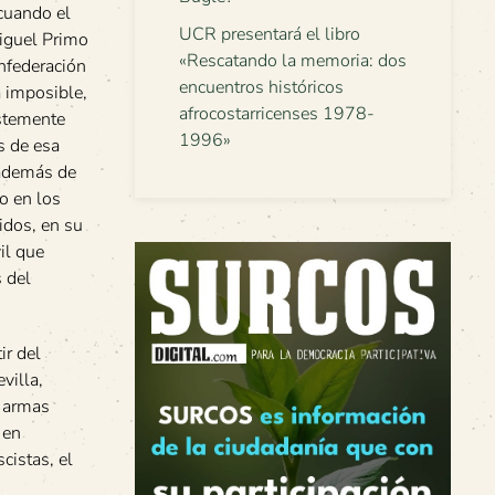
cuando el
UCR presentará el libro
Miguel Primo
«Rescatando la memoria: dos
nfederación
encuentros históricos
a imposible,
afrocostarricenses 1978-
istemente
1996»
s de esa
 además de
so en los
nidos, en su
il que
s del
ir del
villa,
s armas
 en
cistas, el