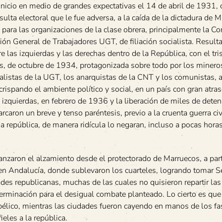
nicio en medio de grandes expectativas el 14 de abril de 1931, 
sulta electoral que le fue adversa, a la caída de la dictadura de 
ara las organizaciones de la clase obrera, principalmente la Co
nión General de Trabajadores UGT, de filiación socialista. Result
 las izquierdas y las derechas dentro de la República, con el tr
as, de octubre de 1934, protagonizada sobre todo por los minero
cialistas de la UGT, los anarquistas de la CNT y los comunistas,
crispando el ambiente político y social, en un país con gran atra
las izquierdas, en febrero de 1936 y la liberación de miles de dete
rcaron un breve y tenso paréntesis, previo a la cruenta guerra civ
a república, de manera ridícula lo negaran, incluso a pocas hora
nzaron el alzamiento desde el protectorado de Marruecos, a part
 en Andalucía, donde sublevaron los cuarteles, logrando tomar Se
ades republicanas, muchas de las cuales no quisieron repartir la
eterminación para el desigual combate planteado. Lo cierto es que
élico, mientras las ciudades fueron cayendo en manos de los fas
les a la república.