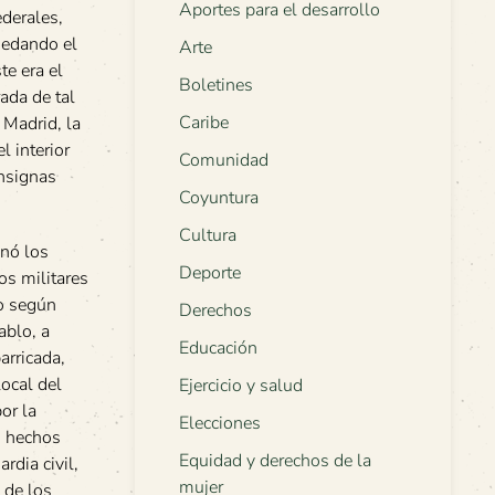
Aportes para el desarrollo
ederales,
uedando el
Arte
e era el
Boletines
ada de tal
Caribe
 Madrid, la
l interior
Comunidad
onsignas
Coyuntura
Cultura
onó los
Deporte
os militares
o según
Derechos
ablo, a
Educación
arricada,
ocal del
Ejercicio y salud
or la
Elecciones
n hechos
Equidad y derechos de la
rdia civil,
mujer
 de los