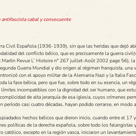
 antifascista cabal y consecuente
ra Civil Española (1936-1939), sin que las heridas que dejó abi
dalidad del conflicto bélico, que es precisamente la guerra civil(
nt Martin Revue L’ Histoire n° 267 juillet-Août 2002 page 56), la
gunda Guerra Mundial y dio origen al régimen franquista, una 
ntronizó con el apoyo militar de la Alemania Nazi y la Italia Fasc
oda la fase bélica, pero que fue, sobre todo en su esencia, un ré
s límites incompatibles con la dignidad del ser humano, que est
la complicidad de alta jerarquía de esa iglesia, cuyos crímenes p
 un período casi cuatro décadas, hayan podido cerrarse, en modo 
piadados hechos bélicos que dieron inicio, cuando entre el 17 y
ones políticas de la derecha española, sobre todo los falangistas 
o católico, excepto en la región vasca, iniciaron un levantamien