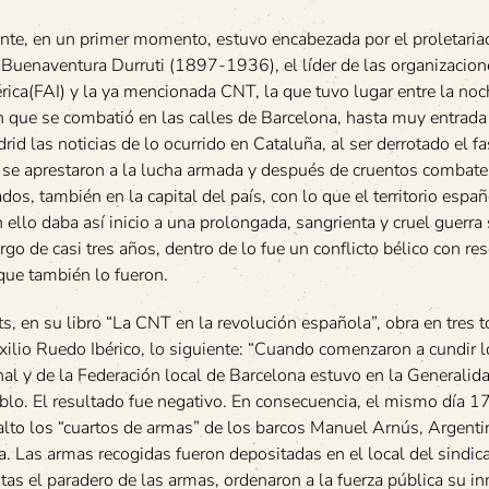
nte, en un primer momento, estuvo encabezada por el proletaria
e Buenaventura Durruti (1897-1936), el líder de las organizacion
rica(FAI) y la ya mencionada CNT, la que tuvo lugar entre la noc
en que se combatió en las calles de Barcelona, hasta muy entrada 
 las noticias de lo ocurrido en Cataluña, al ser derrotado el f
as se aprestaron a la lucha armada y después de cruentos combat
os, también en la capital del país, con lo que el territorio españ
llo daba así inicio a una prolongada, sangrienta y cruel guerra 
rgo de casi tres años, dentro de lo fue un conflicto bélico con re
que también lo fueron.
ats, en su libro “La CNT en la revolución española”, obra en tres 
 exilio Ruedo Ibérico, lo siguiente: “Cuando comenzaron a cundir 
al y de la Federación local de Barcelona estuvo en la Generalida
blo. El resultado fue negativo. En consecuencia, el mismo día 17 
alto los “cuartos de armas” de los barcos Manuel Arnús, Argent
. Las armas recogidas fueron depositadas en el local del sindic
stas el paradero de las armas, ordenaron a la fuerza pública su i