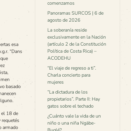
comenzamos
Panoramas SURCOS | 6 de
agosto de 2026
La soberanía reside
exclusivamente en la Nación
(artículo 2 de la Constitución
ertas esa
Política de Costa Rica) –
v.g.r. “Dans
ACODEHU
 que
vez
“El viaje de regreso a ti”.
ista,
Charla concierto para
gimen
mujeres
uvo basado
“La dictadura de los
ermanecen
propietarios”. Parte II: Hay
alguno.
gatos sobre el techado
 el 18 de
¿Cuánto vale la vida de un
y requetés
niño o una niña Ngäbe-
to armado
Buglé?