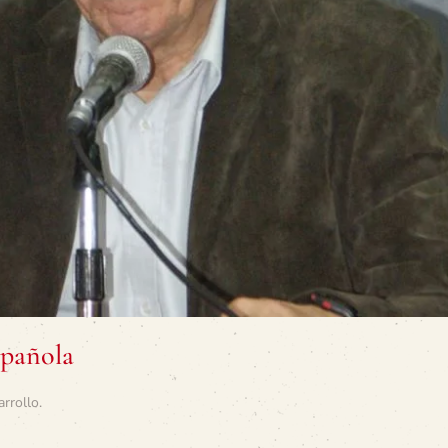
spañola
arrollo
.