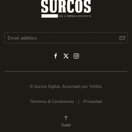
© Surcos Digital. Accionado por
Yohiful
.
Términos & Condiciones
|
Privacidad
Subir