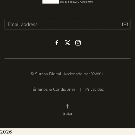
© Surcos Digital. Accionado por
Yohiful
.
Términos & Condiciones
|
Privacidad
Subir
2026