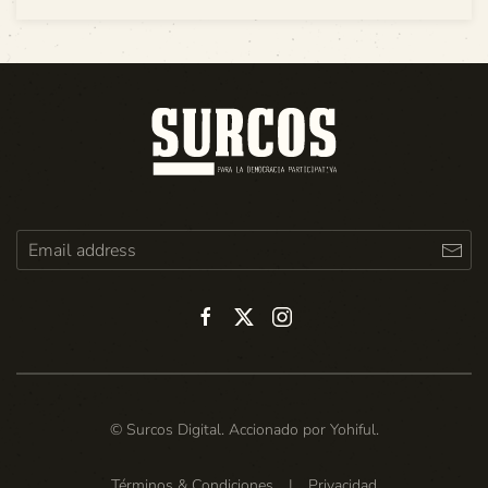
© Surcos Digital. Accionado por
Yohiful
.
Términos & Condiciones
|
Privacidad