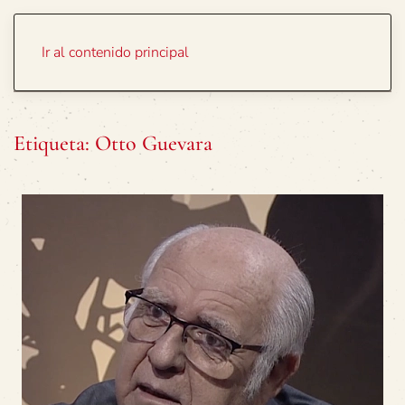
Portada
Temas
Ir al contenido principal
Etiqueta:
Otto Guevara