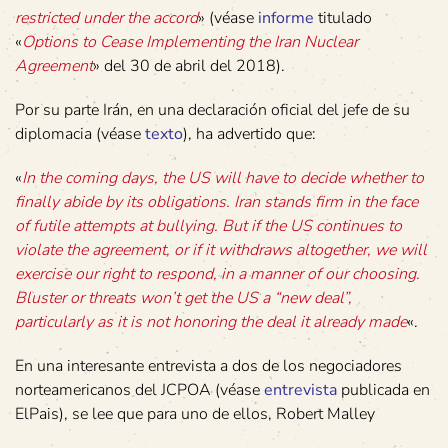
restricted under the accord
» (véase
informe
titulado
«
Options to Cease Implementing the Iran Nuclear
Agreement
» del 30 de abril del 2018).
Por su parte Irán, en una declaración oficial del jefe de su
diplomacia (véase
texto
), ha advertido que:
«
In the coming days, the US will have to decide whether to
finally abide by its obligations. Iran stands firm in the face
of futile attempts at bullying. But if the US continues to
violate the agreement, or if it withdraws altogether, we will
exercise our right to respond, in a manner of our choosing.
Bluster or threats won’t get the US a “new deal”,
particularly as it is not honoring the deal it already made
«.
En una interesante entrevista a dos de los negociadores
norteamericanos del JCPOA (véase
entrevista
publicada en
ElPais), se lee que para uno de ellos, Robert Malley