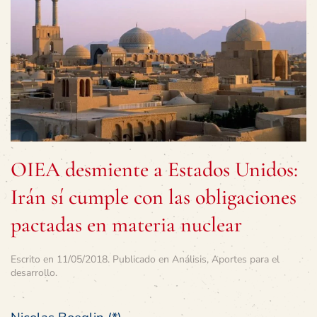
OIEA desmiente a Estados Unidos:
Irán sí cumple con las obligaciones
pactadas en materia nuclear
Escrito en
11/05/2018
. Publicado en
Análisis
,
Aportes para el
desarrollo
.