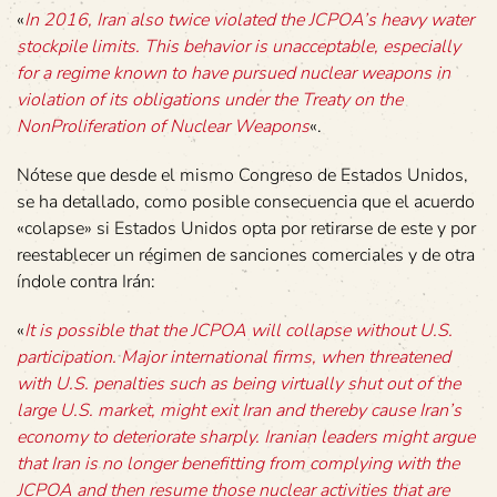
«
In 2016, Iran also twice violated the JCPOA’s heavy water
stockpile limits. This behavior is unacceptable, especially
for a regime known to have pursued nuclear weapons in
violation of its obligations under the Treaty on the
NonProliferation of Nuclear Weapons
«.
Nótese que desde el mismo Congreso de Estados Unidos,
se ha detallado, como posible consecuencia que el acuerdo
«colapse» si Estados Unidos opta por retirarse de este y por
reestablecer un régimen de sanciones comerciales y de otra
índole contra Irán:
«
It is possible that the JCPOA will collapse without U.S.
participation. Major international firms, when threatened
with U.S. penalties such as being virtually shut out of the
large U.S. market, might exit Iran and thereby cause Iran’s
economy to deteriorate sharply. Iranian leaders might argue
that Iran is no longer benefitting from complying with the
JCPOA and then resume those nuclear activities that are