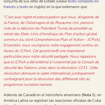
conjunta de sus Jefes de Estado (véase
texto completo en
francés
y
texto
en inglés) en la que externaron que:
“
C’est avec regret et préoccupation que nous, dirigeants de
la France, de l’Allemagne et du Royaume-Uni, prenons
note de la décision du Président Trump de procéder au
retrait des Etats-Unis d’Amérique du Plan d’action global
commun (ou Joint Comprehensive Plan of Action – JCPoA).
Ensemble, nous soulignons notre engagement continu en
faveur du JCPoA. Cet accord revêt une importance
particulière pour notre sécurité partagée. Nous rappelons
que le JCPoA a été entériné à l’unanimité par le Conseil de
sécurité des Nations unies dans la résolution 2231. Cette
résolution demeure le cadre international juridiquement
contraignant pour la résolution des différends liés au
programme nucléaire iranien
«.
Además de Canadá en el hemisferio americano (
Nota 1
), en
América Latina se registran las reacciones oficiales de Cuba