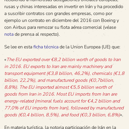
rusas y chinas interesadas en invertir en Irán y ha procedido
a suscribir contratos con grandes empresas, como por
ejemplo un contrato en diciembre del 2016 con Boeing y
con Airbus para remozar su flota aérea comercial (véase
nota
de prensa al respecto).
Se lee en esta
ficha técnica
de la Union Europea (UE) que:
«
The EU exported over €8,2 billion worth of goods to Iran
in 2016. EU exports to Iran are mainly machinery and
transport equipment (€3,8 billion, 46,2%), chemicals (€1,8
billion, 22,2%), and manufactured goods (€0,7billion,
8,8%). The EU imported almost €5,5 billion worth of
goods from Iran in 2016. Most EU imports from Iran are
energy-related (mineral fuels account for €4,2 billion and
77,0% of EU imports from Iran), followed by manufactured
goods (€0,4 billion, 8,5%), and food (€0,3 billion, 6,8%)
«.
En materia turística, la notoria participación de Irán en la