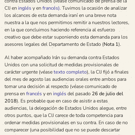
contra Estados Unidos (véase comunicado de prensa de la
CIJ en
inglés
y en
francés
).
Tuvimos la ocasión de analizar
los alcances de esta demanda iraní en una breve nota
nuestra a la que nos permitimos remitir a nuestros lectores,
en la que concluimos haciendo referencia al esfuerzo
creativo que debe estar suponiendo esta demanda para los
asesores legales del Departamento de Estado (
Nota 1
).
Al haber acompañado Irán su demanda contra Estados
Unidos con una solicitud de medidas provisionales de
carácter urgente (véase
texto completo
), la CIJ fijó a finales
del mes de agosto las audiencias orales entre ambos para
tomar una decisión al respecto (véase comunicado de
prensa en
francés
y en
inglés
del pasado
26 de julio del
2018
). Es probable que en caso de asistir a estas
audiencias, la delegación de Estados Unidos alegue, entre
otros puntos, que la CIJ carece de toda competencia para
ordenar medidas provisionales en su contra. En caso de no
comparecer (una posibilidad que no se puede descartar