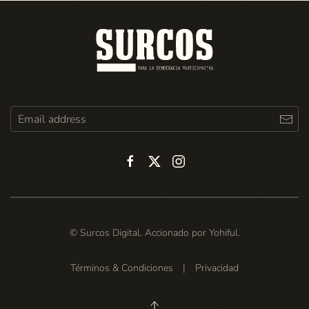
© Surcos Digital. Accionado por
Yohiful
.
Términos & Condiciones
|
Privacidad