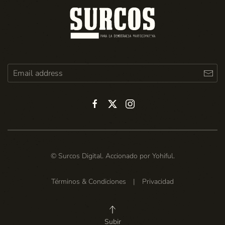
© Surcos Digital. Accionado por
Yohiful
.
Términos & Condiciones
|
Privacidad
Subir