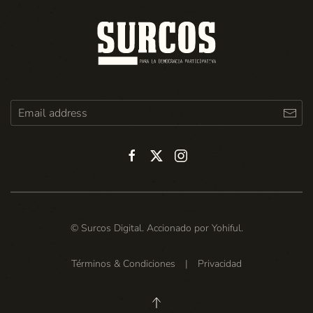
© Surcos Digital. Accionado por
Yohiful
.
Términos & Condiciones
|
Privacidad