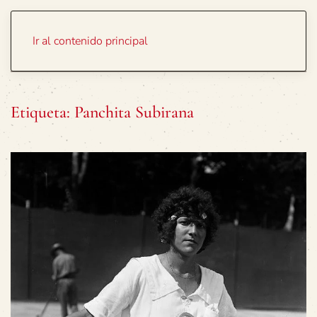
Portada
Temas
Ir al contenido principal
Etiqueta:
Panchita Subirana