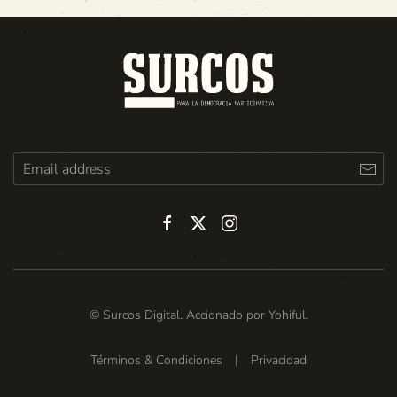
© Surcos Digital. Accionado por
Yohiful
.
Términos & Condiciones
|
Privacidad