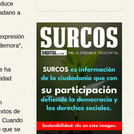
oduce
dadano a
expresión
 demora”,
e ha
ridad
n
extos de
n. Cuando
o que se