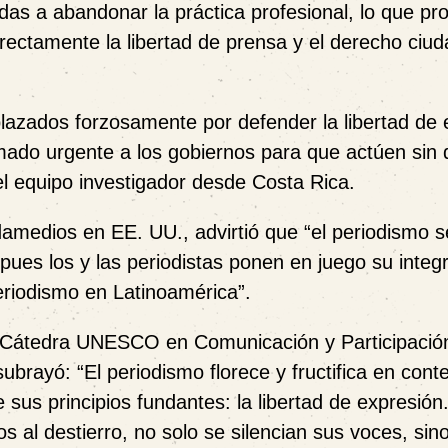
as a abandonar la práctica profesional, lo que pr
irectamente la libertad de prensa y el derecho ciu
lazados forzosamente por defender la libertad de 
amado urgente a los gobiernos para que actúen sin
l equipo investigador desde Costa Rica.
damedios en EE. UU., advirtió que “el periodismo s
pues los y las periodistas ponen en juego su integ
periodismo en Latinoamérica”.
la Cátedra UNESCO en Comunicación y Participació
ubrayó: “El periodismo florece y fructifica en cont
sus principios fundantes: la libertad de expresió
os al destierro, no solo se silencian sus voces, sin